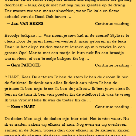
doorbrak; – lang Zag ik met het oog mijns geestes op de drang 
Der woeste zee van mensenhoofden, waar De kale en fletse 
schedel van de Dood Ook boven …
― Jan VAN BEERS
Continue reading ›
Broodje bakpao ….. Wie noem je new kid in de scene? Stylo is te 
clean Door de jaren heen verwesterd, maar geboren in de lean 
Daar in het diepe zuiden waar ze leunen op m'n tracks In een 
groene Opel Manta met een matje in hun nek En een broodje 
warm vlees, of een broodje bakpao En bij …
― Gers PARDOEL
Continue reading ›
’t HART, Kees De acteurs Ik ben de stem Ik ben de droom Ik ben 
de fluitketel Ik denk aan alles Ik denk aan niets Ik ben de 
prinses Ik ben mijn broer Ik ben de juffrouw Ik ben jouw stem Ik 
ben in de tuin Ik ben van poeder En de adelborst Ik was te vroeg 
Ik was Vrouw Holle Ik was de toeter En de …
― Kees t HART
Continue reading ›
De doden Men zegt, de doden zijn hier niet. Het is niet waar. Nu 
ik er nader, raken wij elkaar al aan. Nog even en wij overleven 
samen in de dozen, wonen dan door elkaar in de kamers, kijken 
weer uit de nieuwe kinderen, waken slapeloos over de uren en 