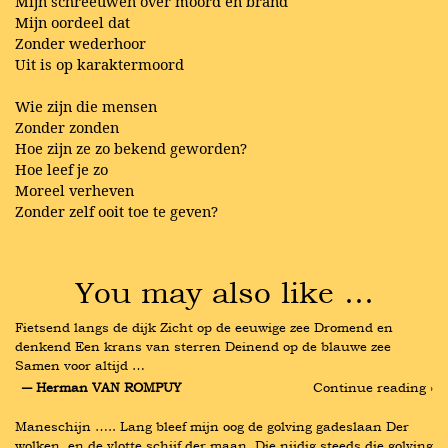
Mijn schreeuwen over moord en brand
Mijn oordeel dat
Zonder wederhoor
Uit is op karaktermoord
Wie zijn die mensen
Zonder zonden
Hoe zijn ze zo bekend geworden?
Hoe leef je zo
Moreel verheven
Zonder zelf ooit toe te geven?
You may also like …
Fietsend langs de dijk Zicht op de eeuwige zee Dromend en 
denkend Een krans van sterren Deinend op de blauwe zee 
Samen voor altijd …
― Herman VAN ROMPUY
Continue reading ›
Maneschijn ….. Lang bleef mijn oog de golving gadeslaan Der 
wolken, en de vlotte schijf der maan, Die nijdig steeds die golving 