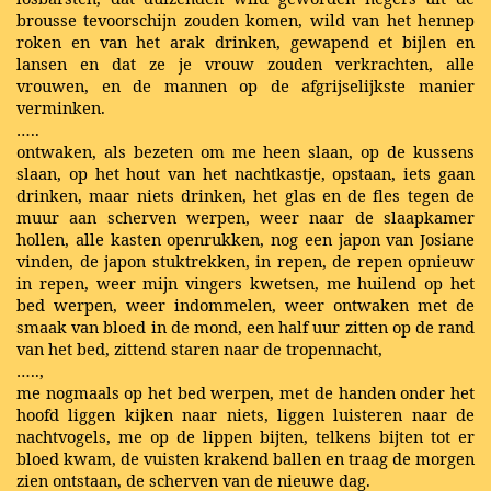
brousse tevoorschijn zouden komen, wild van het hennep
roken en van het arak drinken, gewapend et bijlen en
lansen en dat ze je vrouw zouden verkrachten, alle
vrouwen, en de mannen op de afgrijselijkste manier
verminken.
…..
ontwaken, als bezeten om me heen slaan, op de kussens
slaan, op het hout van het nachtkastje, opstaan, iets gaan
drinken, maar niets drinken, het glas en de fles tegen de
muur aan scherven werpen, weer naar de slaapkamer
hollen, alle kasten openrukken, nog een japon van Josiane
vinden, de japon stuktrekken, in repen, de repen opnieuw
in repen, weer mijn vingers kwetsen, me huilend op het
bed werpen, weer indommelen, weer ontwaken met de
smaak van bloed in de mond, een half uur zitten op de rand
van het bed, zittend staren naar de tropennacht,
…..,
me nogmaals op het bed werpen, met de handen onder het
hoofd liggen kijken naar niets, liggen luisteren naar de
nachtvogels, me op de lippen bijten, telkens bijten tot er
bloed kwam, de vuisten krakend ballen en traag de morgen
zien ontstaan, de scherven van de nieuwe dag.