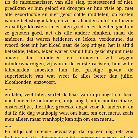
En de missionarissen van alle slag, protesterend of niet,
predikten er hun geloof en drongen er hun visie op, met
alle geoorloofde en niet geoorloofde middelen, op kosten
van de belastingbetaler, en zij ook hadden auto’s en huizen
en veilige kloosters en ze aten goed en ze leefden goed en
ze genoten goed, net als alle andere blanken, maar de
anderen, dat waren heidenen en leken, verdomme, dat
woord doet mij het bloed naar de kop stijgen, het is altijd
hetzelfde, leken, leken waren vanuit hun gezichtspunt niets
anders dan minderen en minderen wil zeggen
minderwaardigen, zij waren de eerste racisten, hun witte
tabbaarden moesten hun het prestige geven, de
superioriteit van wat weet ik alles beter dan jullie,
kloothonden, enzovoort.
…..
en later, veel later, vertel ik haar van mijn angst om haar
nooit meer te ontmoeten, mijn angst, mijn onuitroeibare,
onsterfelijke, dierlijke, groteske angst voor de anderen, en
dat ik die dag wanhopig was, om haar, om een mens, zoals
men alleen maar wanhopig kan zijn om een mens...
…..
En altijd dat intense bewustzijn dat op een dag iets zou
losbarsten, dat duizenden wild geworden negers uit de