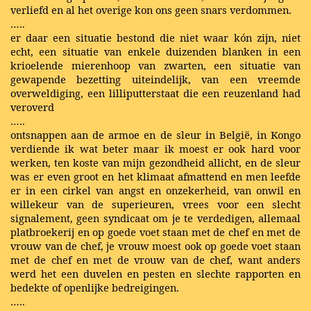
verliefd en al het overige kon ons geen snars verdommen.
…..
er daar een situatie bestond die niet waar kón zijn, niet
echt, een situatie van enkele duizenden blanken in een
krioelende mierenhoop van zwarten, een situatie van
gewapende bezetting uiteindelijk, van een vreemde
overweldiging, een lilliputterstaat die een reuzenland had
veroverd
…..
ontsnappen aan de armoe en de sleur in België, in Kongo
verdiende ik wat beter maar ik moest er ook hard voor
werken, ten koste van mijn gezondheid allicht, en de sleur
was er even groot en het klimaat afmattend en men leefde
er in een cirkel van angst en onzekerheid, van onwil en
willekeur van de superieuren, vrees voor een slecht
signalement, geen syndicaat om je te verdedigen, allemaal
platbroekerij en op goede voet staan met de chef en met de
vrouw van de chef, je vrouw moest ook op goede voet staan
met de chef en met de vrouw van de chef, want anders
werd het een duvelen en pesten en slechte rapporten en
bedekte of openlijke bedreigingen.
…..