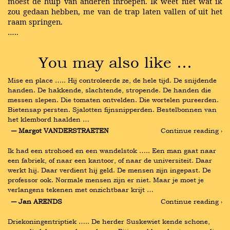
moest de hulp van anderen inroepen. Ik weet niet wat ik
zou gedaan hebben, me van de trap laten vallen of uit het
raam springen.
…..
You may also like …
Mise en place ….. Hij controleerde ze, de hele tijd. De snijdende 
handen. De hakkende, slachtende, stropende. De handen die 
messen slepen. Die tomaten ontvelden. Die wortelen pureerden. 
Bietensap persten. Sjalotten fijnsnipperden. Bestelbonnen van 
het klembord haalden …
― Margot VANDERSTRAETEN
Continue reading ›
Ik had een strohoed en een wandelstok ….. Een man gaat naar 
een fabriek, of naar een kantoor, of naar de universiteit. Daar 
werkt hij. Daar verdient hij geld. De mensen zijn ingepast. De 
professor ook. Normale mensen zijn er niet. Maar je moet je 
verlangens tekenen met onzichtbaar krijt …
― Jan ARENDS
Continue reading ›
Driekoningentriptiek ….. De herder Suskewiet kende schone, 