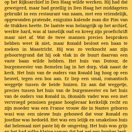
op het Rijksarchief in Den Haag wilde werken. Hij had dat
geweigerd, maar had gezellig in Den Haag het middageten
gebruikt in een restaurant van naam, met een vriendelijk,
opgewonden pratende, enigszins kalende man die Pim van
de Stukken heette. De laatste was belangrijk op het archief,
werkte hard, was al tamelijk oud en kreeg zijn proefschrift
maar niet af. Wat de twee mannen precies besproken
hebben weet ik niet, maar Ronald besloot een baan te
zoeken in Maastricht. Hij was zo verknocht aan zijn
geboortegrond dat hij ook vlak in de buurt daarvan een
vaste baan wilde hebben. Het huis van Dutour, de
burgemeester van Bemelen lag in het dorp, vlak naast de
kerk. Het huis van de ouders van Ronald lag hoog op een
heuvel, tegen een bos aan. Er liep een smal, romantisch
weggetje tussen de beide huizen. En aan dat weggetje,
precies tussen het huis van de burgemeester en het huis
van de ouders van Ronald in, (Ronalds vader was een met
vervroegd pensioen gegane hoogleraar kerkelijk recht en
zijn moeder was een Franse vrouw die in Nantes geboren
was) was een nieuw huis gebouwd dat voor Ronald en
Josefine was bedoeld. Het was een lelijk en smakeloos huis
dat helemaal niet paste bij de omgeving. Het huis was grijs
en het had zulke kleine ramen dat het net een bunker leek.