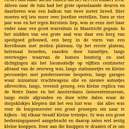
Alleen naar de tuin had het grote openslaande deuren en
daarboven was een balkon van twee meter breed. Hier
moeten wij iets meer over Josefine vertellen. Toen ze vier
jaar was en het tegen Kerstmis liep, was ze eens met haar
vader naar een groot warenhuis in Maastricht gegaan. In
het midden van een grote zaal was daar een berg van
speelgoed gebouwd, een berg in de vorm van een
Kerstboom met zestien plateaus. Op het eerste plateau,
helemaal beneden, raasden door tunneltjes, langs
overwegjes waarvan de bomen houterig en snel
dichtgingen als het locomotiefje op vijftien centimeter
afstand van de overweg was, langs stationnetjes en kleine
persoontjes met poedersneeuw bespoten, langs garages
waar miniatuur vrachtwagens olie en nieuwe autootjes
afleverden, langs, vreemd genoeg, een kleine replica van
de Notre Dame en het Amsterdams Gemeentemuseum,
langs steile afgronden en door witte dalen waar de
dorpsklokjes klepten dat het een lust was - dat alles was
voor de burgemeester een groot genoegen om naar te
kijken - bij elkaar twaalf kleine treintjes. Er was een groot
bedieningspaneel aangebracht en daarop zaten wel zestig
kleine knoppen. Door aan die knoppen te draaien of ze om