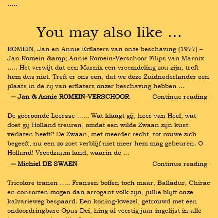
…..
You may also like …
ROMEIN, Jan en Annie Erflaters van onze beschaving (1977) – 
Jan Romein &amp; Annie Romein-Verschoor Filips van Marnix 
….. Het verwijt dat een Marnix een vreemdeling zou zijn, treft 
hem dus niet. Treft er ons een, dat we deze Zuidnederlander een 
plaats in de rij van erflaters onzer beschaving hebben …
― Jan & Annie ROMEIN-VERSCHOOR
Continue reading ›
De gecroonde Leersse …... Wat klaagt gij, heer van Heel, wat 
doet gij Holland treuren, omdat een wilde Zwaan zijn kust 
verlaten heeft? De Zwaan, met meerder recht, tot rouwe zich 
begeeft, nu een zo zoet verblijf niet meer hem mag gebeuren. O 
Holland! Vreedzaam land, waarin de …
― Michiel DE SWAEN
Continue reading ›
Tricolore tranen ….. Fransen boffen toch maar, Balladur, Chirac 
en consorten mogen dan arrogant volk zijn, jullie blijft onze 
kalvarieweg bespaard. Een koning-kwezel, getrouwd met een 
ondoordringbare Opus Dei, hing al veertig jaar ingelijst in alle 