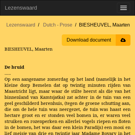
Lezenswaard
Lezenswaard
Dutch - Prose
BIESHEUVEL, Maarten
Download document
BIESHEUVEL, Maarten
De bruid
…..
Op een aangename zomerdag op het land (namelijk in het
kleine dorp Bemelen dat op twintig minuten rijden van
Maastricht ligt, maar waar de stilte heerst als die van het
binnenland van Kamtsjatka) zat achter in de tuin van een
geel geschilderd herenhuis, (tegen de groene schutting aan,
die om de hele tuin was neergezet, de tuin was haast een
hectare groot en er stonden veel bomen in, er waren veel
struiken en rozenperken en allerlei vogels riepen en floten
in de bomen, het was daar een klein Paradijs) een mooi en
lief meisje van drie en twintig jaar Madame Bovary in het