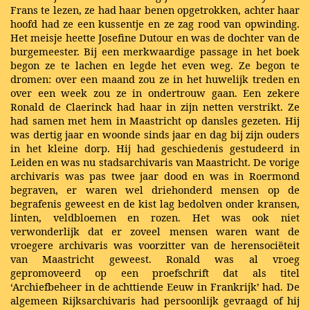
Frans te lezen, ze had haar benen opgetrokken, achter haar
hoofd had ze een kussentje en ze zag rood van opwinding.
Het meisje heette Josefine Dutour en was de dochter van de
burgemeester. Bij een merkwaardige passage in het boek
begon ze te lachen en legde het even weg. Ze begon te
dromen: over een maand zou ze in het huwelijk treden en
over een week zou ze in ondertrouw gaan. Een zekere
Ronald de Claerinck had haar in zijn netten verstrikt. Ze
had samen met hem in Maastricht op dansles gezeten. Hij
was dertig jaar en woonde sinds jaar en dag bij zijn ouders
in het kleine dorp. Hij had geschiedenis gestudeerd in
Leiden en was nu stadsarchivaris van Maastricht. De vorige
archivaris was pas twee jaar dood en was in Roermond
begraven, er waren wel driehonderd mensen op de
begrafenis geweest en de kist lag bedolven onder kransen,
linten, veldbloemen en rozen. Het was ook niet
verwonderlijk dat er zoveel mensen waren want de
vroegere archivaris was voorzitter van de herensociëteit
van Maastricht geweest. Ronald was al vroeg
gepromoveerd op een proefschrift dat als titel
‘Archiefbeheer in de achttiende Eeuw in Frankrijk’ had. De
algemeen Rijksarchivaris had persoonlijk gevraagd of hij