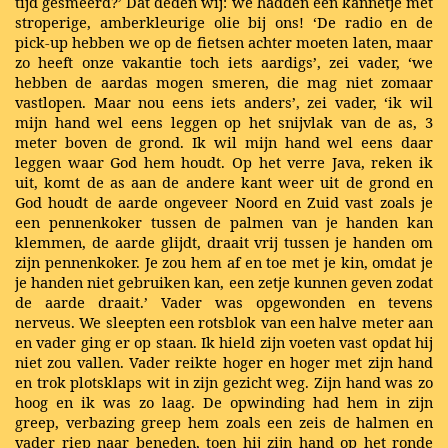
tijd gesmeerd?’ Dat deden wij: we hadden een kannetje met
stroperige, amberkleurige olie bij ons! ‘De radio en de
pick-up hebben we op de fietsen achter moeten laten, maar
zo heeft onze vakantie toch iets aardigs’, zei vader, ‘we
hebben de aardas mogen smeren, die mag niet zomaar
vastlopen. Maar nou eens iets anders’, zei vader, ‘ik wil
mijn hand wel eens leggen op het snijvlak van de as, 3
meter boven de grond. Ik wil mijn hand wel eens daar
leggen waar God hem houdt. Op het verre Java, reken ik
uit, komt de as aan de andere kant weer uit de grond en
God houdt de aarde ongeveer Noord en Zuid vast zoals je
een pennenkoker tussen de palmen van je handen kan
klemmen, de aarde glijdt, draait vrij tussen je handen om
zijn pennenkoker. Je zou hem af en toe met je kin, omdat je
je handen niet gebruiken kan, een zetje kunnen geven zodat
de aarde draait.’ Vader was opgewonden en tevens
nerveus. We sleepten een rotsblok van een halve meter aan
en vader ging er op staan. Ik hield zijn voeten vast opdat hij
niet zou vallen. Vader reikte hoger en hoger met zijn hand
en trok plotsklaps wit in zijn gezicht weg. Zijn hand was zo
hoog en ik was zo laag. De opwinding had hem in zijn
greep, verbazing greep hem zoals een zeis de halmen en
vader riep naar beneden, toen hij zijn hand op het ronde