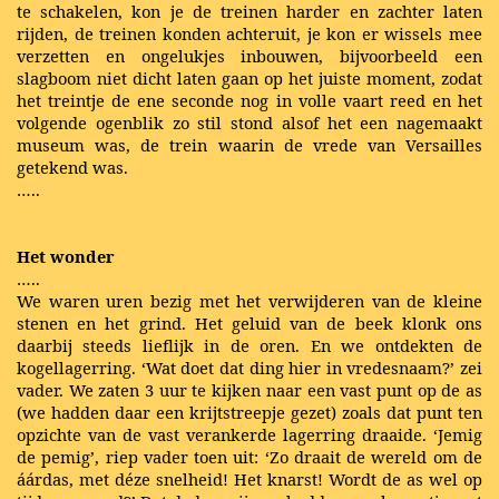
te schakelen, kon je de treinen harder en zachter laten
rijden, de treinen konden achteruit, je kon er wissels mee
verzetten en ongelukjes inbouwen, bijvoorbeeld een
slagboom niet dicht laten gaan op het juiste moment, zodat
het treintje de ene seconde nog in volle vaart reed en het
volgende ogenblik zo stil stond alsof het een nagemaakt
museum was, de trein waarin de vrede van Versailles
getekend was.
…..
Het wonder
…..
We waren uren bezig met het verwijderen van de kleine
stenen en het grind. Het geluid van de beek klonk ons
daarbij steeds lieflijk in de oren. En we ontdekten de
kogellagerring. ‘Wat doet dat ding hier in vredesnaam?’ zei
vader. We zaten 3 uur te kijken naar een vast punt op de as
(we hadden daar een krijtstreepje gezet) zoals dat punt ten
opzichte van de vast verankerde lagerring draaide. ‘Jemig
de pemig’, riep vader toen uit: ‘Zo draait de wereld om de
áárdas, met déze snelheid! Het knarst! Wordt de as wel op