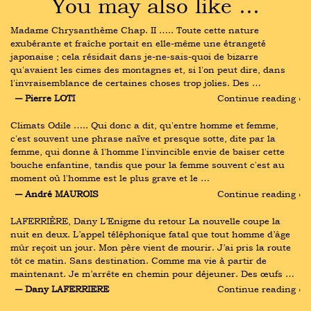
You may also like …
Madame Chrysanthème Chap. II ….. Toute cette nature 
exubérante et fraîche portait en elle-même une étrangeté 
japonaise ; cela résidait dans je-ne-sais-quoi de bizarre 
qu'avaient les cimes des montagnes et, si l'on peut dire, dans 
l'invraisemblance de certaines choses trop jolies. Des …
― Pierre LOTI
Continue reading ›
Climats Odile ….. Qui donc a dit, qu'entre homme et femme, 
c'est souvent une phrase naïve et presque sotte, dite par la 
femme, qui donne à l'homme l'invincible envie de baiser cette 
bouche enfantine, tandis que pour la femme souvent c'est au 
moment où l'homme est le plus grave et le …
― André MAUROIS
Continue reading ›
LAFERRIÈRE, Dany L’Enigme du retour La nouvelle coupe la 
nuit en deux. L’appel téléphonique fatal que tout homme d’âge 
mûr reçoit un jour. Mon père vient de mourir. J’ai pris la route 
tôt ce matin. Sans destination. Comme ma vie à partir de 
maintenant. Je m’arrête en chemin pour déjeuner. Des œufs …
― Dany LAFERRIERE
Continue reading ›