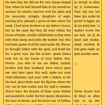
He slew him, but did not for very shame despoil
je, terwijl ze allen
him; when he had burned him in his wondrous
op je losstormen.
armour, he raised a barrow over his ashes and
Voor mij zou het
the mountain nymphs, daughters of aegis-
beter zijn onder de
bearing Jove, planted a grove of elms about his
grond te liggen als
tomb. I had seven brothers in my father's house,
ik jou kwijt ben. ’n
but on the same day they all went within the
Andere troost rest
house of Hades. Achilles killed them as they were
me niet, als jij de
with their sheep and cattle. My mother- her who
dood zult vinden,
had been queen of all the land under Mt. Placus-
enkel verdriet. Ik
he brought hither with the spoil, and freed her
heb geen vader en
for a great sum, but the archer- queen Diana
geen moeder meer.
took her in the house of your father. Nay-
Hector- you who to me are father, mother,
…..
brother, and dear husband- have mercy upon
me; stay here upon this wall; make not your
child fatherless, and your wife a widow; as for
the host, place them near the fig-tree, where the
city can be best scaled, and the wall is weakest.
Thrice have the bravest of them come thither
Zeven broers had
and assailed it, under the two Ajaxes, Idomeneus,
ik thuis en allen
the sons of Atreus, and the brave son of Tydeus,
zijn ze op één