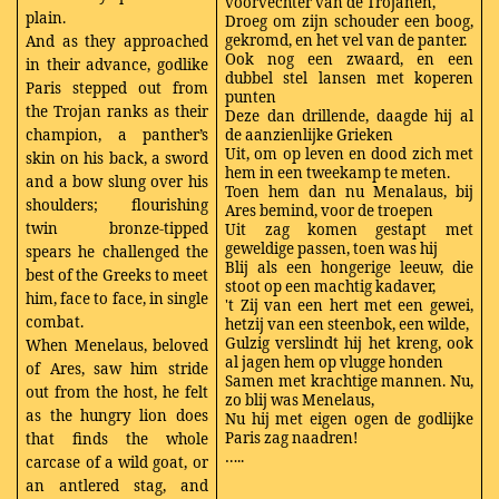
voorvechter van de Trojanen,
plain.
Droeg om zijn schouder een boog,
gekromd, en het vel van de panter.
And as they approached
Ook nog een zwaard, en een
in their advance, godlike
dubbel stel lansen met koperen
Paris stepped out from
punten
the Trojan ranks as their
Deze dan drillende, daagde hij al
champion, a panther’s
de aanzienlijke Grieken
Uit, om op leven en dood zich met
skin on his back, a sword
hem in een tweekamp te meten.
and a bow slung over his
Toen hem dan nu Menalaus, bij
shoulders; flourishing
Ares bemind, voor de troepen
twin bronze-tipped
Uit zag komen gestapt met
geweldige passen, toen was hij
spears he challenged the
Blij als een hongerige leeuw, die
best of the Greeks to meet
stoot op een machtig kadaver,
him, face to face, in single
't Zij van een hert met een gewei,
combat.
hetzij van een steenbok, een wilde,
Gulzig verslindt hij het kreng, ook
When Menelaus, beloved
al jagen hem op vlugge honden
of Ares, saw him stride
Samen met krachtige mannen. Nu,
out from the host, he felt
zo blij was Menelaus,
as the hungry lion does
Nu hij met eigen ogen de godlijke
Paris zag naadren!
that finds the whole
…..
carcase of a wild goat, or
an antlered stag, and