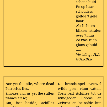
schone huid
En op haar
schouders
golfde ’t gele
haar;
Als lichtten
bliksemstralen
over ’t huis,
Zo was zij in
glans gehuld.
…..
Vertaling
: H.A.
GUERBER
…..
…..
Nor yet the pile, where dead
De brandstapel evenwel
Patroclus lies,
wilde geen vlam vatten.
Smokes, nor as yet the sullen
Toen bad Achilles tot de
flames arise;
windgoden Boreas en
But, fast beside, Achilles
Zefyros en beloofde hun