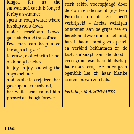
longed for as the
sterk schip, voortgejaagd door
sunwarmed earth is longed
de storm en de machtige golven
for by a swimmer
Poseidon op de zee heeft
spent in rough water where
verbrijzeld – slechts weinigen
his ship went down
ontkomen aan de grijze zee en
under Poseidon's blows,
bereiken al zwemmend het land,
gale winds and tons of sea.
hun lichaam korstig van pekel,
Few men can keep alive
en verblijd beklimmen zij de
through a big serf
kust, ontsnapt aan de dood -
to crawl, clotted with brine,
even groot was haar blijdschap
on kindly beaches
haar man terug te zien en geen
in joy, in joy, knowing the
ogenblik liet zij haar blanke
abyss behind:
armen los van zijn hals.
and so she too rejoiced, her
…..
gaze upon her husband,
Vertaling: M.A. SCHWARTZ
her white arms round him
pressed as though forever.
…..
Iliad