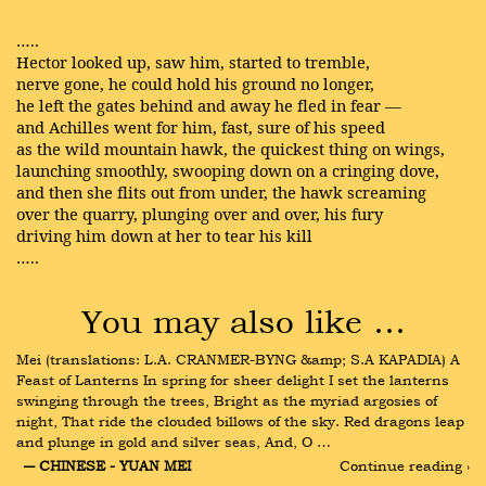
…..
Hector looked up, saw him, started to tremble,
nerve gone, he could hold his ground no longer,
he left the gates behind and away he fled in fear —
and Achilles went for him, fast, sure of his speed
as the wild mountain hawk, the quickest thing on wings,
launching smoothly, swooping down on a cringing dove,
and then she flits out from under, the hawk screaming
over the quarry, plunging over and over, his fury
driving him down at her to tear his kill
…..
You may also like …
Mei (translations: L.A. CRANMER-BYNG &amp; S.A KAPADIA) A 
Feast of Lanterns In spring for sheer delight I set the lanterns 
swinging through the trees, Bright as the myriad argosies of 
night, That ride the clouded billows of the sky. Red dragons leap 
and plunge in gold and silver seas, And, O …
― CHINESE - YUAN MEI
Continue reading ›