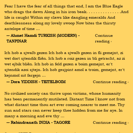
Fear I have the fear of all things that end, I am the Blue Eagle 
who drags the dawn Along in his iron beak. . . . . . . . . . . . . . .And 
life is caught Within my claws like dangling emeralds And 
deathlessness along my lovely swoop Now bites the thirsty 
antelope of time …
― Ahmet Hamdi TURKISH (MODERN) - 
Continue 
TANPINAR
reading ›
Ich hob a sjwalb gezen Ich hob a sjwalb gezen in fli gemejnt, zi 
wet dort sjtendik fliën. Ich hob a roiz gezen in bli getracht, az zi 
wet ejbik bliën. Ich hob in feld gezen a boim gemejnt, er't 
sjtendik azoi sjtejn. Ich hob gesjpint amol a troim, gemejnt, er't 
kejnmol nit fargejn …
― Dora YIDDISH - TEITELBOIM
Continue reading ›
No civilized society can thrive upon victims, whose humanity 
has been permanently mutilated. Distant Time I know not from 
what distant time thou art ever coming nearer to meet me. Thy 
sun and stars can never keep thee hidden from me for aye. In 
many a morning and eve thy …
― Rabindranath INDIA - TAGORE
Continue reading ›