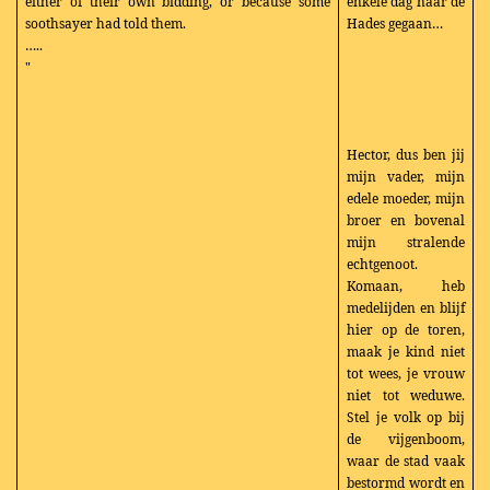
either of their own bidding, or because some
enkele dag naar de
soothsayer had told them.
Hades gegaan…
…..
"
Hector, dus ben jij
mijn vader, mijn
edele moeder, mijn
broer en bovenal
mijn stralende
echtgenoot.
Komaan, heb
medelijden en blijf
hier op de toren,
maak je kind niet
tot wees, je vrouw
niet tot weduwe.
Stel je volk op bij
de vijgenboom,
waar de stad vaak
bestormd wordt en