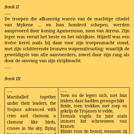
Book II
…..
De troepen die afkomstig waren van de machtige citadel
van Mykene … en hun honderd schepen, werden
aangevoerd door koning Agamemnon, zoon van Atreus. Zijn
leger was veruit het beste en het talrijkste. Hijzelf was een
trotse kerel zoals hij daar voor zijn troepenmacht stond,
met zijn schitterende bronzen wapenuitrusting: waarlijk de
geweldigste van alle aanvoerders, zowel door zijn rang als
door de omvang van zijn strijdmacht.
…..
Book III
…..
…..
Toen nu de legers zich, met hun
Marshalled together
leiders, daar hadden gerangschikt
under their leaders, the
Beide, toen trokken met roep en
Trojans advanced with
gekrijs de Trojanen te velde,
cries and clamour, a
Evenals vogels. En juist zoals
immers het schreeuwen van
clamour like birds,
kranen
cranes in the sky, flying
Klinkt voor de hemel, wanneer zij