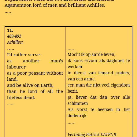
Agamemnon lord of men and brilliant Achilles.
…..
11.
489-491
Achilles:
…..
…..
I’d rather serve
Mocht ik op aarde leven,
as another man’s
ik koos ervoor als dagloner te
labourer
werken
as a poor peasant without
in dienst van iemand anders,
land,
van een arme,
and be alive on Earth,
een man die niet veel eigendom
than be lord of all the
bezit.
lifeless dead.
Ja, liever dat dan over alle
…..
schimmen
Als vorst te heersen in het
dodenrijk
…..
Vertaling Patrick LATEUR