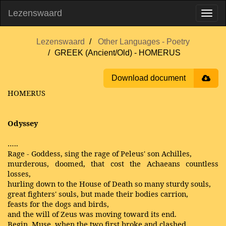
Lezenswaard
Lezenswaard
Other Languages - Poetry
GREEK (Ancient/Old) - HOMERUS
Download document
HOMERUS
Odyssey
…..
Rage - Goddess, sing the rage of Peleus' son Achilles,
murderous, doomed, that cost the Achaeans countless
losses,
hurling down to the House of Death so many sturdy souls,
great fighters' souls, but made their bodies carrion,
feasts for the dogs and birds,
and the will of Zeus was moving toward its end.
Begin, Muse, when the two first broke and clashed,