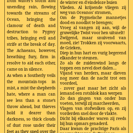
from winter’s storm and
de winter en d'eindeloze buien
unending rain, flowing
Vlieden. Al krijsende vliegen zij
weg van Oceanos' stromen,
towards the streams of
Om de Pygmeïsche mannetjes
Ocean, bringing the
dood en noodlot te brengen;
clamour of death and
Vroeg al vangen zij aan, wijl de
destruction to Pygmy
gruwelijke Twist voor hen uitsnelt!
Zwijgend, maar snuivend van
tribes, bringing evil and
moed, zie! Trokken zij voorwaarts,
strife at the break of day.
de Grieken,
The Achaeans, however,
Diep in hun hart en vurig begerend
breathing fury, firm in
elkander te steunen.
resolve to aid each other,
Zo als de zuidenwind langs de
toppen een nevel doet dalen…
came on in silence.
Vijand van herders, maar dieven
As when a Southerly veils
nog meer dan de nacht trot een
the mountain-tops in
voordeel,
mist, a mist the shepherds
- zover gaat maar het zicht als
iemand een rotsblok kan werpen
hate, where a man can
Zo dan gingen van onder hun
see less than a stone’s
voeten, terwijl zij marcheerden,
throw ahead, but thieves
Vlagen van stofwolken op, en zij
hold it dearer than
vorderden snel door de vlakte.
Dicht bij elkander waren zij reeds
darkness, so thick clouds
bij hun opmars genaderd.
of dust rose under their
Daar kwam de prachtige Paris als
feet as they sped over the