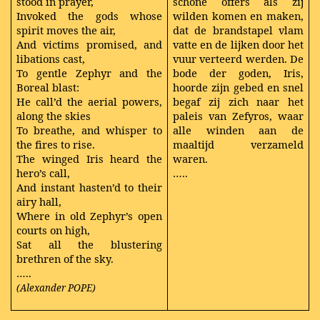
stood in prayer,
schone offers als zij
Invoked the gods whose
wilden komen en maken,
spirit moves the air,
dat de brandstapel vlam
And victims promised, and
vatte en de lijken door het
libations cast,
vuur verteerd werden. De
To gentle Zephyr and the
bode der goden, Iris,
Boreal blast:
hoorde zijn gebed en snel
He call’d the aerial powers,
begaf zij zich naar het
along the skies
paleis van Zefyros, waar
To breathe, and whisper to
alle winden aan de
the fires to rise.
maaltijd verzameld
The winged Iris heard the
waren.
hero’s call,
…..
And instant hasten’d to their
airy hall,
Where in old Zephyr’s open
courts on high,
Sat all the blustering
brethren of the sky.
…..
(Alexander POPE)