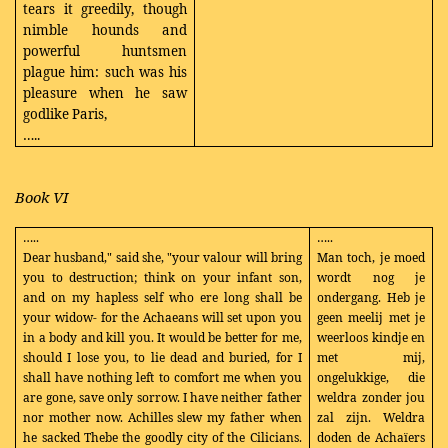
tears it greedily, though
nimble hounds and
powerful huntsmen
plague him: such was his
pleasure when he saw
godlike Paris,
…..
Book VI
…..
…..
Dear husband," said she, "your valour will bring
Man toch, je moed
you to destruction; think on your infant son,
wordt nog je
and on my hapless self who ere long shall be
ondergang. Heb je
your widow- for the Achaeans will set upon you
geen meelij met je
in a body and kill you. It would be better for me,
weerloos kindje en
should I lose you, to lie dead and buried, for I
met mij,
shall have nothing left to comfort me when you
ongelukkige, die
are gone, save only sorrow. I have neither father
weldra zonder jou
nor mother now. Achilles slew my father when
zal zijn. Weldra
he sacked Thebe the goodly city of the Cilicians.
doden de Achaïers