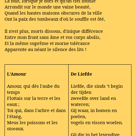
La nuit, lorsque je dors et qu'un ciel inutile
Arrondit sur le monde une vaine beauté,
Quand les hautes maisons obscures de la ville
Ont la paix des tombeaux d'où le souffle est ôté,
Il n'est plus, morts dissous, d'inique différence
Entre mon front sans âme et vos corps abolis,
Et la même suprême et morne tolérance
Apparente au néant le silence des lits !
L'Amour
De Liefde
Amour, qui dès l'aube du
Liefde, die sinds ‘t begin
temps
der tijden
Flottais sur la terre et les
zweefde over land en
eaux ;
wateren;
Toi qui, dans l'arbre et dans
Gij waar, in bomen en
l'étang,
poelen,
Meus les poissons et les
vogels en vissen woelen.
oiseaux.
Gij die in het levendige