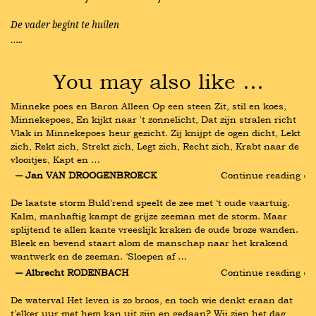
De vader begint te huilen
…..
You may also like …
Minneke poes en Baron Alleen Op een steen Zit, stil en koes, 
Minnekepoes, En kijkt naar 't zonnelicht, Dat zijn stralen richt 
Vlak in Minnekepoes heur gezicht. Zij knijpt de ogen dicht, Lekt 
zich, Rekt zich, Strekt zich, Legt zich, Recht zich, Krabt naar de 
vlooitjes, Kapt en …
― Jan VAN DROOGENBROECK
Continue reading ›
De laatste storm Buld’rend speelt de zee met ‘t oude vaartuig. 
Kalm, manhaftig kampt de grijze zeeman met de storm. Maar 
splijtend te allen kante vreeslijk kraken de oude broze wanden. 
Bleek en bevend staart alom de manschap naar het krakend 
wantwerk en de zeeman. ‘Sloepen af …
― Albrecht RODENBACH
Continue reading ›
De waterval Het leven is zo broos, en toch wie denkt eraan dat 
t’elker uur met hem kan uit zijn en gedaan? Wij zien het dag 