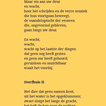
Maar sta aan uw deur
en wacht,
hoor het schrijden en de verre muziek
die hun voortgaan beweegt,
de vaandeloptocht der eeuwen
die, ongevormd gebleven,
gaan langs uw deur.
En wacht,
wacht,
wacht op het laatste der dingen
dat geen oog heeft gezien
en geen oor heeft gehoord;
geruisloos en onzichtbaar
waait het voorbij.
Sterfhuis II
Het dier dat geen namen kent,
uit het water is het opgeklommen;
zwart sluipt het langs de gracht,
het heft de kop naar de wolken