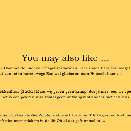
You may also like …
n - Daer soude haer een maget vermeyden Daer soude haer een maget
at vant si in haren wege Een wel gheboren man Hi tooch haer …
huis [Sticks] Maar wij geven geen krimp, doe je mee, eej, we spelen
et, het is een gekkenhuis Totaal geen ontvangst of anders met een ruis
innen met een koffer Zonder dat ie echt iets zei 'T Is begonnen Niet 
oeft niet meer stiekem in de lift Oh al dat gefrummel in …