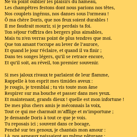
Ne va point oublier les plaisirs du hameau,
Les champêtres festons dont nous parions nos têtes,
Nos couplets ingénus, nos danses sous l’ormeau !
Ô ma chère Doris, que nos feux soient durables !
Il me faudrait mourir, si je perdais ta foi.
Ton séjour t’offrira des bergers plus aimables,
Mais tu n’en verras point de plus tendres que moi.
Que ton amant t’occupe au lever de l’aurore,
Et quand le jour t’éclaire, et quand il va finir ;
Dans tes songes légers, qu’il se retrace encore,
Et qu’il soit, au réveil, ton premier souvenir.
Si mes jaloux rivaux te parlaient de leur flamme,
Rappelle à ton esprit mes timides aveux :
Je rougis, je tremblai ; tu vis toute mon âme
Respirer sur ma bouche et passer dans mes yeux.
Et maintenant, grands dieux ! quelle est mon infortune !
De mes plus chers amis je méconnais la voix,
Tout ce qui me charmait m’afflige et m’importune ;
Je demande Doris à tout ce que je vois.
Tu reposais ici ; souvent dans ce bocage,
Penché sur tes genoux, je chantais mon amour :
Là, nos agneaux paissaient au même pâturage ;