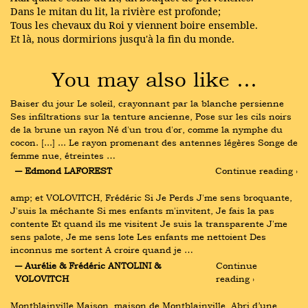
Dans le mitan du lit, la rivière est profonde;
Tous les chevaux du Roi y viennent boire ensemble.
Et là, nous dormirions jusqu'à la fin du monde.
You may also like …
Baiser du jour Le soleil, crayonnant par la blanche persienne 
Ses infiltrations sur la tenture ancienne, Pose sur les cils noirs 
de la brune un rayon Né d'un trou d'or, comme la nymphe du 
cocon. [...] ... Le rayon promenant des antennes légères Songe de 
femme nue, étreintes …
― Edmond LAFOREST
Continue reading ›
amp; et VOLOVITCH, Frédéric Si Je Perds J'me sens broquante, 
J'suis la méchante Si mes enfants m'invitent, Je fais la pas 
contente Et quand ils me visitent Je suis la transparente J'me 
sens palote, Je me sens lote Les enfants me nettoient Des 
inconnus me sortent A croire quand je …
― Aurélie & Frédéric ANTOLINI & 
Continue 
VOLOVITCH
reading ›
Montblainville Maison, maison de Montblainville, Abri d’une 