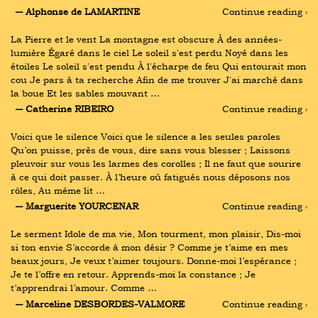
― Alphonse de LAMARTINE
Continue reading ›
La Pierre et le vent La montagne est obscure À des années-
lumière Égaré dans le ciel Le soleil s'est perdu Noyé dans les 
étoiles Le soleil s'est pendu À l'écharpe de feu Qui entourait mon 
cou Je pars à ta recherche Afin de me trouver J'ai marché dans 
la boue Et les sables mouvant …
― Catherine RIBEIRO
Continue reading ›
Voici que le silence Voici que le silence a les seules paroles 
Qu’on puisse, près de vous, dire sans vous blesser ; Laissons 
pleuvoir sur vous les larmes des corolles ; Il ne faut que sourire 
à ce qui doit passer. À l’heure où fatigués nous déposons nos 
rôles, Au même lit …
― Marguerite YOURCENAR
Continue reading ›
Le serment Idole de ma vie, Mon tourment, mon plaisir, Dis-moi 
si ton envie S’accorde à mon désir ? Comme je t’aime en mes 
beaux jours, Je veux t’aimer toujours. Donne-moi l’espérance ; 
Je te l’offre en retour. Apprends-moi la constance ; Je 
t’apprendrai l’amour. Comme …
― Marceline DESBORDES-VALMORE
Continue reading ›