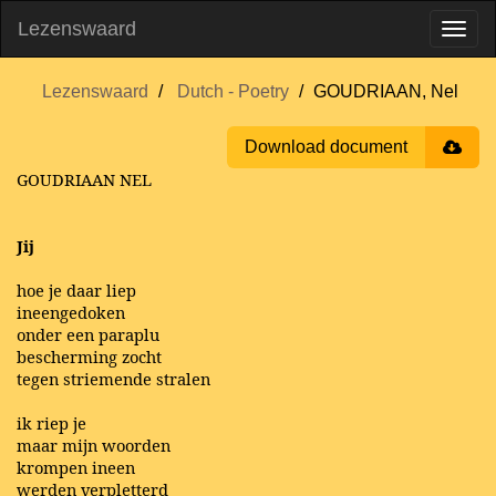
Lezenswaard
Lezenswaard
Dutch - Poetry
GOUDRIAAN, Nel
Download document
GOUDRIAAN NEL
Jij
hoe je daar liep
ineengedoken
onder een paraplu
bescherming zocht
tegen striemende stralen
ik riep je
maar mijn woorden
krompen ineen
werden verpletterd