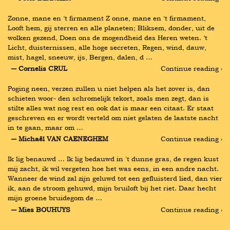
Zonne, mane en ‘t firmament Z onne, mane en ‘t firmament, 
Looft hem, gij sterren en alle planeten; Bliksem, donder, uit de 
wolken gezend, Doen ons de mogendheid des Heren weten. ‘t 
Licht, duisternissen, alle hoge secreten, Regen, wind, dauw, 
mist, hagel, sneeuw, ijs, Bergen, dalen, d …
― Cornelis CRUL
Continue reading ›
Poging neen, verzen zullen u niet helpen als het zover is, dan 
schieten woor- den schromelijk tekort, zoals men zegt, dan is 
stilte alles wat nog rest en ook dat is maar een citaat. Er staat 
geschreven en er wordt verteld om niet gelaten de laatste nacht 
in te gaan, maar om …
― Michaël VAN CAENEGHEM
Continue reading ›
Ik lig benauwd … Ik lig bedauwd in 't dunne gras, de regen kust 
mij zacht, ik wil vergeten hoe het was eens, in een andre nacht. 
Wanneer de wind zal zijn geluwd tot een gefluisterd lied, dan vier 
ik, aan de stroom gehuwd, mijn bruiloft bij het riet. Daar hecht 
mijn groene bruidegom de …
― Mies BOUHUYS
Continue reading ›