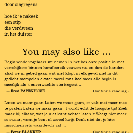
door slagregens
hoe ik je nakeek
een stip
die verdween
in het duister
You may also like …
Beginnende vogelaars we nemen in het bos onze positie in met 
verrekijkers binnen handbereik vouwen nu en dan de handen 
alsof we in gebed gaan wat niet klopt in elk geval niet in dit 
gedicht mompelen ekster merel mus koolmees alle begin is 
moeilijk als ’t onverwachts stortregent …
― Fred PAPENHOVE
Continue reading ›
Laten we maar gaan Laten we maar gaan, er valt niet meer mee 
te praten Laten we maar gaan, 't wordt echt de hoogste tijd Zoek 
maar bij elkaar, wat je niet kunt achter laten 't Weegt niet meer 
zo zwaar, want je bent al zoveel kwijt Denk niet dat je hier 
misschien iets waardevols zal …
― Peter BLANKER
Continue reading ›