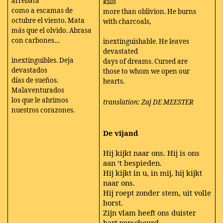
arrebata
kills
como a escamas de
more than oblivion. He burns
octubre el viento. Mata
with charcoals,
más que el olvido. Abrasa
con carbones…
inextinguishable. He leaves
devastated
inextinguibles. Deja
days of dreams. Cursed are
devastados
those to whom we open our
días de sueños.
hearts.
Malaventurados
los que le abrimos
translation: Zaj DE MEESTER
nuestros corazones.
De vijand
Hij kijkt naar ons. Hij is ons
aan ‘t bespieden.
Hij kijkt in u, in mij, hij kijkt
naar ons.
Hij roept zonder stem, uit volle
borst.
Zijn vlam heeft ons duister
hart verscheurd.