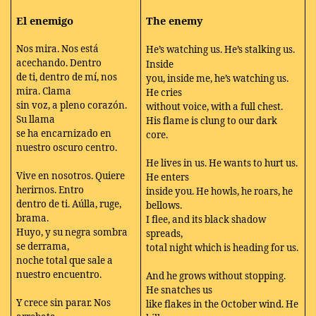
El enemigo
The enemy
Nos mira. Nos está
He’s watching us. He’s stalking us.
acechando. Dentro
Inside
de ti, dentro de mí, nos
you, inside me, he’s watching us.
mira. Clama
He cries
sin voz, a pleno corazón.
without voice, with a full chest.
Su llama
His flame is clung to our dark
se ha encarnizado en
core.
nuestro oscuro centro.
He lives in us. He wants to hurt us.
Vive en nosotros. Quiere
He enters
herirnos. Entro
inside you. He howls, he roars, he
dentro de ti. Aúlla, ruge,
bellows.
brama.
I flee, and its black shadow
Huyo, y su negra sombra
spreads,
se derrama,
total night which is heading for us.
noche total que sale a
nuestro encuentro.
And he grows without stopping.
He snatches us
Y crece sin parar. Nos
like flakes in the October wind. He