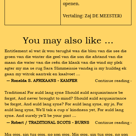
openen.
Vertaling: Zaj DE MEESTER)
You may also like …
Entitlement al wat ik wou terughê was die blou van die see die 
groen van die winter die geel van die son die afstand van die 
maan die water van die reën die klank van die wind my plek 
agter my ma se rug Sara Slimmeissie vandag is my huildag ek 
gaan my witrok aantrek en kaalvoet …
― Ronelda S. AFRIKAANS - KAMFER
Continue reading ›
Traditional For auld lang syne Should auld acquaintance be 
forgot, And never brought to mind? Should auld acquaintance 
be forgot, And auld lang syne? For auld lang syne, my jo, For 
auld lang syne, We’ll tak a cup o’ kindness yet, For auld lang 
syne. And surely ye’ll be your pint …
― Robert / TRADITIONAL SCOTS - BURNS
Continue reading ›
Mis ojos, sin tus ojos, no son ojos, Mis ojos, sin tus ojos, no son 