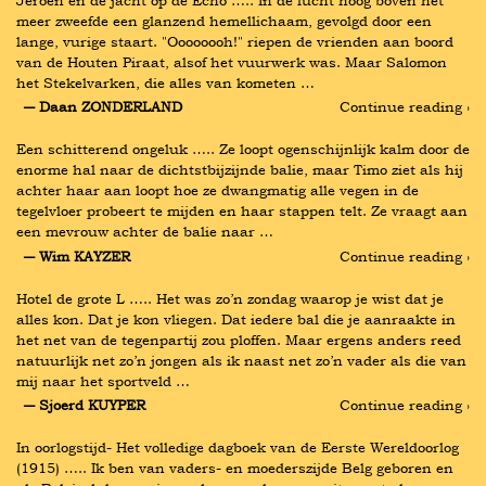
Jeroen en de jacht op de Echo ….. In de lucht hoog boven het 
meer zweefde een glanzend hemellichaam, gevolgd door een 
lange, vurige staart. "Oooooooh!" riepen de vrienden aan boord 
van de Houten Piraat, alsof het vuurwerk was. Maar Salomon 
het Stekelvarken, die alles van kometen …
― Daan ZONDERLAND
Continue reading ›
Een schitterend ongeluk ….. Ze loopt ogenschijnlijk kalm door de 
enorme hal naar de dichtstbijzijnde balie, maar Timo ziet als hij 
achter haar aan loopt hoe ze dwangmatig alle vegen in de 
tegelvloer probeert te mijden en haar stappen telt. Ze vraagt aan 
een mevrouw achter de balie naar …
― Wim KAYZER
Continue reading ›
Hotel de grote L ….. Het was zo’n zondag waarop je wist dat je 
alles kon. Dat je kon vliegen. Dat iedere bal die je aanraakte in 
het net van de tegenpartij zou ploffen. Maar ergens anders reed 
natuurlijk net zo’n jongen als ik naast net zo’n vader als die van 
mij naar het sportveld …
― Sjoerd KUYPER
Continue reading ›
In oorlogstijd- Het volledige dagboek van de Eerste Wereldoorlog 
(1915) ….. Ik ben van vaders- en moederszijde Belg geboren en 