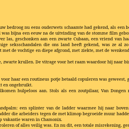
 vrouw bedroog nu eens ouderwets schaamte had gekend, als een b
d was bijna een eeuw na de uitvinding van de stomme film gebor
 over las, geschonken aan een zwarte Cubaan, een vriend van h
inige seksschandalen die ons land heeft gekend, was ze al zo
irt met de vochtige en diepe afgrond, met ziekte, met de wenkend
e, zwarte krullen. De vitrage voor het raam waardoor hij naar b
voor haar een routineus potje betaald copuleren was geweest, 
kt en ongebruikt.
olkomen hulpeloos aan. Stols als een zoutpilaar, Van Dongen 
erhandpalm: een splinter van de ladder waarmee hij naar bo
adder die arbeiders tegen de met klimop begroeide muur hadden
p vakantie waren in Chamonix.
eren of alles veilig was. En nu dit, een totale misrekening, ge