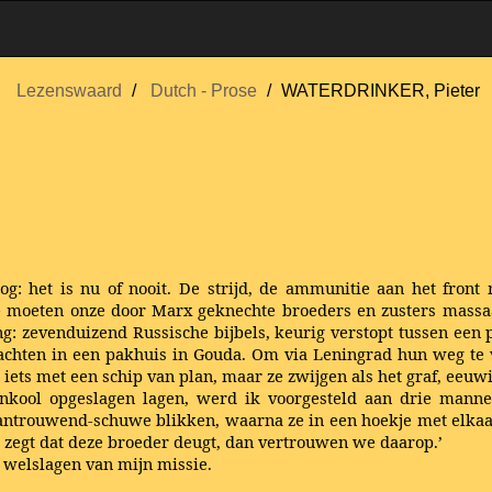
Lezenswaard
Dutch - Prose
WATERDRINKER, Pieter
log: het is nu of nooit. De strijd, de ammunitie aan het fron
e moeten onze door Marx geknechte broeders en zusters massaal
ing: zevenduizend Russische bijbels, keurig verstopt tussen een
wachten in een pakhuis in Gouda. Om via Leningrad hun weg te
iets met een schip van plan, maar ze zwijgen als het graf, eeuw
nkool opgeslagen lagen, werd ik voorgesteld aan drie mannen
ntrouwend-schuwe blikken, waarna ze in een hoekje met elkaar
 jij zegt dat deze broeder deugt, dan vertrouwen we daarop.’
 welslagen van mijn missie.