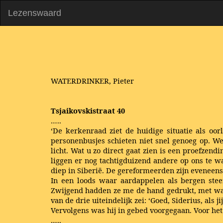
Lezenswaard
WATERDRINKER, Pieter
Tsjaikovskistraat 40
…..
‘De kerkenraad ziet de huidige situatie als oor
personenbusjes schieten niet snel genoeg op. W
licht. Wat u zo direct gaat zien is een proefzend
liggen er nog tachtigduizend andere op ons te 
diep in Siberië. De gereformeerden zijn eveneens 
In een loods waar aardappelen als bergen stee
Zwijgend hadden ze me de hand gedrukt, met wa
van de drie uiteindelijk zei: ‘Goed, Siderius, als
Vervolgens was hij in gebed voorgegaan. Voor het
…..