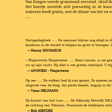
Van Dongen veerde grommend overeind. ‘Alsof ik n
Het hoertje nestelde zich poesachtig in de kus
iedereen heeft gezien, met de illusie van het tot 
…..
Oorlogsdagboek ….. De mannen blijven nog altijd in de
kinderen in de wereld te helpen en groot te brengen.
― Hanny MICHAELIS
– Plaijerwater Plaijerwater ….. Hoert nauwe, ic sal g
nu op sijn vacht, Hij doet u soe groten confuijse; U w
― ANONIEM - Plaijerwater
Op zee ….. De wolken had ik niet gezien. Ze moeten z
slagorde voor de boeg. Als platte kiezels, leigrijs in 
― Toine HEIJMANS
De kracht van het vuur ….. De Sikorsky Hoverfly MK1
de richting van Teheran. Naarmate de helikopter zic
― Bob MENDES