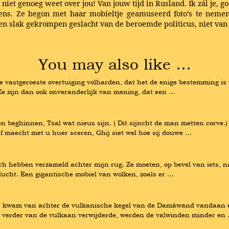
iet genoeg weet over jou! Van jouw tijd in Rusland. Ik zál je, 
sens. Ze begon met haar mobieltje geamuseerd foto’s te nemen
een slak gekrompen geslacht van de beroemde politicus, niet van h
You may also like …
 vastgeroeste overtuiging volharden, dat het de enige bestemming is 
 Ze zijn dan ook onveranderlijk van mening, dat een …
aen beghinnen, Tsal wat nieus sijn. ( Dit sijncht de man metten corve
ijf maecht met u huer sceren, Ghij siet wel hoe sij douwe …
ich hebben verzameld achter mijn rug. Ze moeten, op bevel van iets, n
de lucht. Een gigantische mobiel van wolken, zoals er …
 kwam van achter de vulkanische kegel van de Damâwand vandaan en v
h verder van de vulkaan verwijderde, werden de valwinden minder en