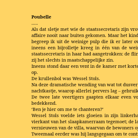
Poubelle
…..
Als dat sletje met wie de staatssecretaris zijn
affaire nooit naar buiten gekomen. Maar het kin
begreep ik uit de weinige pulp die ik er later
ineens een bijrolletje kreeg in één van de we
staatssecretaris in haar had aangetrokken: de fl
zij het slechts in maatschappelijke zin.
Ineens stond daar een vent in de kamer met kort
op.
De krullenbol was Wessel Stols.
Na deze dramatische wending van wat tot dusver 
nachtkastje, waarop allerlei pervers lag – gebrui
De twee late veertigers gaapten elkaar even v
bedekkend.
‘Ben je hier om me te chanteren?’
Wessel Stols voelde iets gloeien in zijn link
vierkant van het slaapkamerraam tegemoet; de l
vernieuwen van de villa, waarvan de bewoners o
Tweemaal eerder was hij langsgegaan om te control