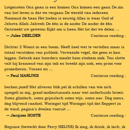
Lotgenoten Ons gaan is een komen Ons komen een gaan De zin 
van het leven is dat we vergaan De wereld van iedereen 
Niemand de baas Het heden is eeuwig Alles is waar God of 
Jehova Allah Jahweh De één is de ander De ander de één 
Ontsteekt uw geweten Kijkt om u heen Het lot dat we delen …
― Jules DEELDER
Continue reading ›
Dichter 2 Woont in een boom. Heeft heel wat te vertellen maar is 
totaal verstoken van publiek. Verwaaide vogel, die geen ei kan 
leggen. Gebrek aan hoorders maakt hem stiekem ziek. Ten slotte 
valt hij kraaiend van zijn tak en breekt zijn nek, een prooi voor 
prozadieren. Vossen en …
― Paul MARIJNIS
Continue reading ›
herken jezelf Met zilveren blik pel ik schillen van wie zich 
spiegelt in mij, graaf mollentunnels naar wat onderhuids broeit. 
Soms glimlach, soms grijnslach soms wijs, soms nar. Dag mens, 
dag blijvend raadsel. Wormgat tijd Wormgat tijd dat flappert in 
de wind, pagina’s dwalen vooruit …
― Jacques HOSTE
Continue reading ›
Beguine (bewerkt door Ferry HEIJNE) Ik zing, ik drink, ik lach, ik 