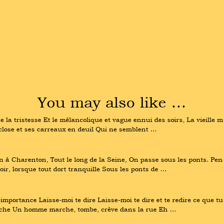
You may also like …
e la tristesse Et le mélancolique et vague ennui des soirs, La vieille
e close et ses carreaux en deuil Qui ne semblent …
n à Charenton, Tout le long de la Seine, On passe sous les ponts. Pend
'soir, lorsque tout dort tranquille Sous les ponts de …
mportance Laisse-moi te dire Laisse-moi te dire et te redire ce que tu s
che Un homme marche, tombe, crève dans la rue Eh …