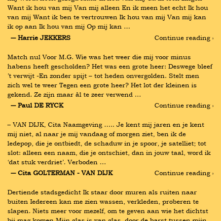
Want ik hou van mij Van mij alleen En ik meen het echt Ik hou 
van mij Want ik ben te vertrouwen Ik hou van mij Van mij kan 
ik op aan Ik hou van mij Op mij kan …
― Harrie JEKKERS
Continue reading ›
Match nul Voor M.G. Wie was het weer die mij voor minus 
habens heeft gescholden? Het was een grote heer: Deswege bleef 
’t verwijt -En zonder spijt – tot heden onvergolden. Stelt men 
zich wel te weer Tegen een grote heer? Het lot der kleinen is 
gekend. Ze zijn maar àl te zeer verwend …
― Paul DE RYCK
Continue reading ›
– VAN DIJK, Cita Naamgeving ….. Je kent mij jaren en je kent 
mij niet, al naar je mij vandaag of morgen ziet, ben ik de 
ledepop, die je ontbiedt, de schaduw in je spoor, je satelliet; tot 
slot: alleen een naam, die je ontschiet, dan in jouw taal, word ik 
‘dat stuk verdriet’. Verboden …
― Cita GOLTERMAN - VAN DIJK
Continue reading ›
Dertiende stadsgedicht Ik staar door muren als ruiten naar 
buiten Iedereen kan me zien wassen, verkleden, proberen te 
slapen. Niets meer voor mezelf, om te geven aan wie het dichtst 
bij mag komen Mijn glas is van glas, door de barst tussen mijn 