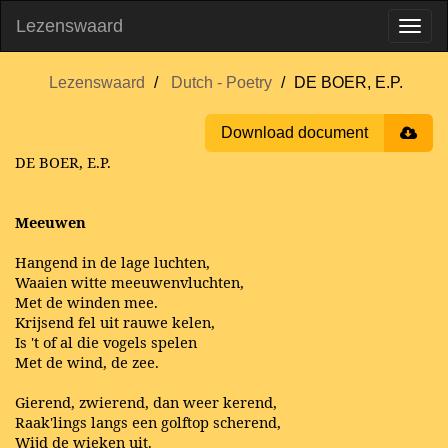
Lezenswaard
Lezenswaard
Dutch - Poetry
DE BOER, E.P.
Download document
DE BOER, E.P.
Meeuwen
Hangend in de lage luchten,
Waaien witte meeuwenvluchten,
Met de winden mee.
Krijsend fel uit rauwe kelen,
Is 't of al die vogels spelen
Met de wind, de zee.
Gierend, zwierend, dan weer kerend,
Raak'lings langs een golftop scherend,
Wijd de wieken uit.