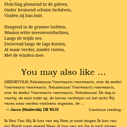
Plots'ling plonzend in de golven,
Onder bruisend schuim bedolven,
Vinden zij hun buit.
Hangend in de grauwe luchten,
Waaien witte meeuwenvluchten,
Langs de wijde zee.
Zwierend langs de lage kusten,
Al maar verder, zonder rusten,
Met de winden mee.
You may also like …
(HEIDEVOLK) Nehalennia Voorwaarts voorwaarts, over de zeeën! 
Voorwaarts voorwaarts, Nehalennia! Voorwaarts voorwaarts, 
over de zeeën! Voorwaarts voorwaarts, Nehalennia! De dag is 
voorbij, de mist trekt op, de haven verdwijnt uit het zicht Wij 
varen naar oorden voorheen ongezien, de …
― Jacco (Heidevolk) DE WIJS
Continue reading ›
Ik Hou Van Mij Ik hou van mij Hoor je nooit zingen Ik hou van 
mij Wordt nooit gezegd Maar ik hou van mij Ga ik toch zingen 