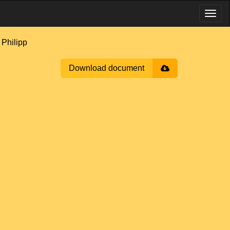
hilipp
Download document