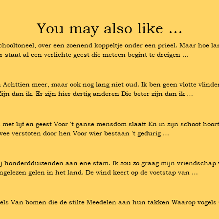
You may also like …
schooltoneel, over een zoenend koppeltje onder een prieel. Maar hoe l
ar staat al een verlichte geest die meteen begint te dreigen …
n Achttien meer, maar ook nog lang niet oud. Ik ben geen vlotte vlind
Zijn dan ik. Er zijn hier dertig anderen Die beter zijn dan ik …
n met lijf en geest Voor 't ganse mensdom slaaft En in zijn schoot hoor
 vee verstoten door hen Voor wier bestaan 't gedurig …
ij honderdduizenden aan ene stam. Ik zou zo graag mijn vriendschap w
ongelezen gelen in het land. De wind keert op de voetstap van …
wortels Van bomen die de stilte Meedelen aan hun takken Waarop vogels 