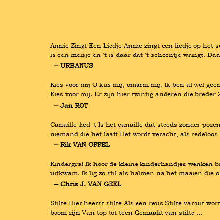
Annie Zingt Een Liedje Annie zingt een liedje op het 
is een meisje en 't is daar dat 't schoentje wringt. Da
― URBANUS
Kies voor mij O kus mij, omarm mij. Ik ben al wel gee
Kies voor mij. Er zijn hier twintig anderen die breder 
― Jan ROT
Canaille-lied 't Is het canaille dat steeds zonder poze
niemand die het laaft Het wordt veracht, als redeloos
― Rik VAN OFFEL
Kindergraf Ik hoor de kleine kinderhandjes wenken b
uitkwam. Ik lig zo stil als halmen na het maaien die 
― Chris J. VAN GEEL
Stilte Hier heerst stilte Als een reus Stilte vanuit 
boom zijn Van top tot teen Gemaakt van stilte …