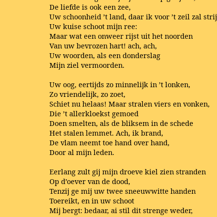
De liefde is ook een zee,
Uw schoonheid ’t land, daar ik voor ’t zeil zal stri
Uw kuise schoot mijn ree:
Maar wat een onweer rijst uit het noorden
Van uw bevrozen hart! ach, ach,
Uw woorden, als een donderslag
Mijn ziel vermoorden.
Uw oog, eertijds zo minnelijk in ’t lonken,
Zo vriendelijk, zo zoet,
Schiet nu helaas! Maar stralen viers en vonken,
Die ’t allerkloekst gemoed
Doen smelten, als de bliksem in de schede
Het stalen lemmet. Ach, ik brand,
De vlam neemt toe hand over hand,
Door al mijn leden.
Eerlang zult gij mijn droeve kiel zien stranden
Op d’oever van de dood,
Tenzij ge mij uw twee sneeuwwitte handen
Toereikt, en in uw schoot
Mij bergt: bedaar, ai stil dit strenge weder,