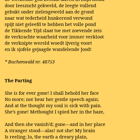
door leeszucht gekweld, de leegte vullend
gebukt onder zielengeweld aan de grond
naar wat tederheid hunkerend verwond
spijt niet geleefd te hebben het volle pond
de Tikkende Tijd slaat toe met zoevende zeis
de verkrachte waarheid voor immer verkloot
de verknipte wereld woedt ijverig voort
en ik sjofele gejaagde wandelende Jood!
* Buchenwald nr. 48753
The Parting
She is for ever gone! I shall behold her face
No more; nor hear her gentle speech again;
And at the thought my soul is sick with pain.
She’s gone! Methought I spied her in the haze,
And then she vanish’d; gone—and in her place
A stranger stood—alas! not she! My brain
Is reeling; lo, the earth a dreary plain,