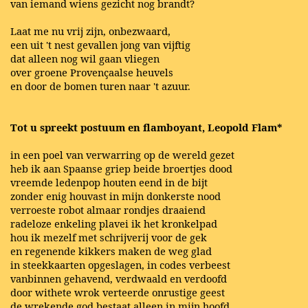
van iemand wiens gezicht nog brandt?
Laat me nu vrij zijn, onbezwaard,
een uit 't nest gevallen jong van vijftig
dat alleen nog wil gaan vliegen
over groene Provençaalse heuvels
en door de bomen turen naar 't azuur.
Tot u spreekt postuum en flamboyant, Leopold Flam*
in een poel van verwarring op de wereld gezet
heb ik aan Spaanse griep beide broertjes dood
vreemde ledenpop houten eend in de bijt
zonder enig houvast in mijn donkerste nood
verroeste robot almaar rondjes draaiend
radeloze enkeling plavei ik het kronkelpad
hou ik mezelf met schrijverij voor de gek
en regenende kikkers maken de weg glad
in steekkaarten opgeslagen, in codes verbeest
vanbinnen gehavend, verdwaald en verdoofd
door withete wrok verteerde onrustige geest
de wrekende god bestaat alleen in mijn hoofd