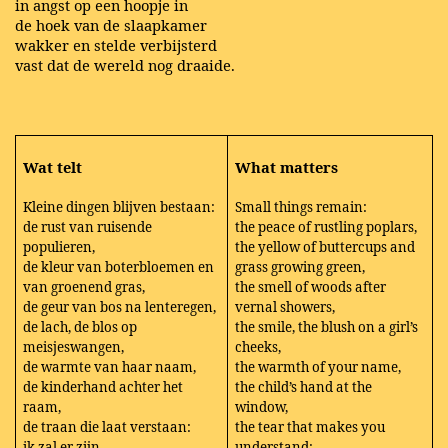
in angst op een hoopje in
de hoek van de slaapkamer
wakker en stelde verbijsterd
vast dat de wereld nog draaide.
Wat telt
What matters
Kleine dingen blijven bestaan:
Small things remain:
de rust van ruisende
the peace of rustling poplars,
populieren,
the yellow of buttercups and
de kleur van boterbloemen en
grass growing green,
van groenend gras,
the smell of woods after
de geur van bos na lenteregen,
vernal showers,
de lach, de blos op
the smile, the blush on a girl’s
meisjeswangen,
cheeks,
de warmte van haar naam,
the warmth of your name,
de kinderhand achter het
the child’s hand at the
raam,
window,
de traan die laat verstaan:
the tear that makes you
ik zal er zijn
understand: