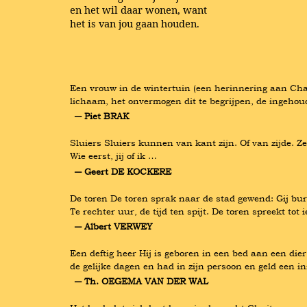
en het wil daar wonen, want
het is van jou gaan houden.
Een vrouw in de wintertuin (een herinnering aan Charl
lichaam, het onvermogen dit te begrijpen, de ingehou
― Piet BRAK
Sluiers Sluiers kunnen van kant zijn. Of van zijde. Ze
Wie eerst, jij of ik …
― Geert DE KOCKERE
De toren De toren sprak naar de stad gewend: Gij burger
Te rechter uur, de tijd ten spijt. De toren spreekt tot
― Albert VERWEY
Een deftig heer Hij is geboren in een bed aan een dier
de gelijke dagen en had in zijn persoon en geld een in
― Th. OEGEMA VAN DER WAL