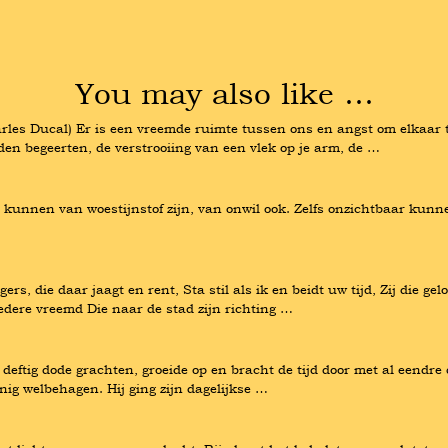
You may also like …
es Ducal) Er is een vreemde ruimte tussen ons en angst om elkaar te 
den begeerten, de verstrooiing van een vlek op je arm, de …
 kunnen van woestijnstof zijn, van onwil ook. Zelfs onzichtbaar kunnen
s, die daar jaagt en rent, Sta stil als ik en beidt uw tijd, Zij die ge
 iedere vreemd Die naar de stad zijn richting …
 deftig dode grachten, groeide op en bracht de tijd door met al eendre
nig welbehagen. Hij ging zijn dagelijkse …