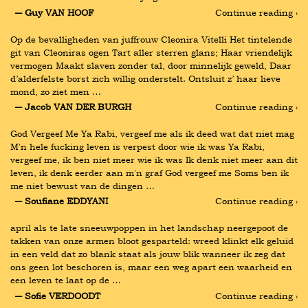
― Guy VAN HOOF
Continue reading ›
Op de bevalligheden van juffrouw Cleonira Vitelli Het tintelende 
git van Cleoniras ogen Tart aller sterren glans; Haar vriendelijk 
vermogen Maakt slaven zonder tal, door minnelijk geweld, Daar 
d’alderfelste borst zich willig onderstelt. Ontsluit z’ haar lieve 
mond, zo ziet men …
― Jacob VAN DER BURGH
Continue reading ›
God Vergeef Me Ya Rabi, vergeef me als ik deed wat dat niet mag 
M'n hele fucking leven is verpest door wie ik was Ya Rabi, 
vergeef me, ik ben niet meer wie ik was Ik denk niet meer aan dit 
leven, ik denk eerder aan m'n graf God vergeef me Soms ben ik 
me niet bewust van de dingen …
― Soufiane EDDYANI
Continue reading ›
april als te late sneeuwpoppen in het landschap neergepoot de 
takken van onze armen bloot gesparteld: wreed klinkt elk geluid 
in een veld dat zo blank staat als jouw blik wanneer ik zeg dat 
ons geen lot beschoren is, maar een weg apart een waarheid en 
een leven te laat op de …
― Sofie VERDOODT
Continue reading ›