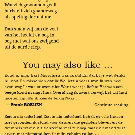
Wat zich gewonnen geeft
hertstelt zich gaandeweg
als speling der natuur.
Dan staan wij aan de voet
van het heelal en oog in
oog met wat ons zwijgend
uit de aarde riep.
You may also like …
Koud in mijn hart Misschien was ik stil En dacht je wat denkt 
hij nou En misschien dat ik Wel iets anders wou Ik was heel 
even weg Ik was er even niet Want weet je liefste Het was een 
beetje koud in mijn hart Overal zag ik zwart Terwijl het wit had 
moeten zijn En ik keerde terug Naar …
― Frank BOEIJEN
Continue reading ›
Zoiets als tederheid Zoiets als tederheid heb ik in vele huizen 
niet gevonden ik stond voor deuren die gesloten bleven en de 
drempels waren uit zichzelf al veel te hoog maar niemand wist 
ervan met niemand kon ik mijn geheim ruilen …