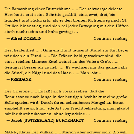
Die Ermordung einer Butterblume ….. Der schwarzgekleidete 
Herr hatte erst seine Schritte gezählt, eins, zwei, drei, bis 
hundert und rückwärts, als er den breiten Fichtenweg nach St. 
Ottilien hinanstieg, und sich bei jeder Bewegung mit den Hüften 
stark nachrechts und links gewiegt …
― Alfred DOEBLIN
Continue reading ›
Bescheidenheit ….. Ging ein Hund tausend Stund zur Kirche, er 
wär doch ein Hund. ….. Die Tränen bald getrocknet sind, die 
eines reichen Mannes Kind weinet an des Vaters Grab. ….. 
Genug ist besser als zuviel. ….. Es wachsen mir das ganze Jahr 
die Sünd', die Nägel und das Haar. ….. Man lobt …
― FREIDANK
Continue reading ›
Der Cicerone ….. Es läßt sich voraussehen, daß die 
Renaissance noch lange in der heutigen Architektur eine große 
Rolle spielen wird. Durch ihren scheinbaren Mangel an Ernst 
empfiehlt sie sich für jede Art von Prachtbekleidung; man glaubt 
mit ihr durchzukommen, ohne irgendeine …
― Jacob (SWITZERLAND) BURCKHARDT
Continue reading ›
MANN, Klaus Der Vulkan ….. Marion aber schwor sich: „So will 