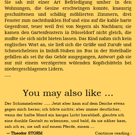
Sie sah mit einer Art Befriedigung umher in den
Wohnungen, die Gesine erschwingen konnte, knausrig
geschnittenen und schäbig möblierten Zimmern, drei
Fenster zum nachtdunklen Hof und eins auf die kahle harte
Gegenfront, teuer weil frei von Negern als Nachbarn; sie
kamen den Gartenfenstern in Düsseldorf nicht gleich, die
mußte sie sich nicht bieten lassen. Das Kind nahm sich kein
englisches Wort an, sie ließ sich die Grüße und Zurufe und
Schmeicheleien in Imbiß-Stuben im Bus in der Hotelhalle
gefallen als sei ihr das Gehör ausgegangen, Antwort gab sie
nur mit einem verzögerten wütenden Kopfschütteln bei
niedergeschlagenen Lidern.
…..
You may also like …
Der Schimmelreiter ….. Jetzt aber kam auf dem Deiche etwas 
gegen mich heran; ich hörte nichts; aber immer deutlicher, 
wenn der halbe Mond ein karges Licht herabließ, glaubte ich 
eine dunkle Gestalt zu erkennen, und bald, da sie näher kam, 
sah ich es, sie saß auf einem Pferde, einem …
― Theodor STORM
Continue reading ›