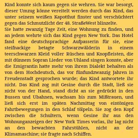
Kind konnte sich kaum gegen sie wehren. Sie war besorgt,
dieser Umzug könne vereitelt werden durch das Kind, das
unter seinem weißen Kapotthut finster und verschüchtert
gegen das Schmutzlicht der 48. StraßeWest blinzelte.
Sie hatte zwanzig Tage Zeit, eine Wohnung zu finden, und
an jedem wehrte sich das Kind gegen New York. Das Hotel
fand eine deutschsprachige Aufpasserin für sie, eine
steifnackige betagte Schwarzwälderin in einem
teerschwarzen Kleid voller Rüschen und Knopfleisten, die
mit dünnem Sopran Lieder von Uhland singen konnte, aber
die Emigrantin hatte mehr von ihrem Dialekt behalten als
von dem Hochdeutsch, das vor fünfundzwanzig Jahren in
Freudenstadt gesprochen wurde; das Kind antwortete ihr
nicht. Das Kind zog mit Gesine durch die Stadt, ließ sie
nicht von der Hand, stand dicht an sie gedrückt in den
Bussen und Ubahnen, wachsam bis zum Mißtrauen, und
ließ sich erst im späten Nachmittag von eintönigen
Fahrtbewegungen in den Schlaf tölpeln. Sie zog den Kopf
zwischen die Schultern, wenn Gesine ihr aus den
Wohnunganzeigen der New York Times vorlas, ihr lag nicht
an den bewachten Fahrstühlen, nicht an der
Klimamaschine; sie fragte nach Schiffen.