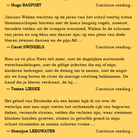
― Hugo RASPOET
Continue reading ›
Januari Waken wachten op de jaren van het schril voorbij trotse 
bloemenschepen bouwen met de koers langszij vogels, sneeuw, 
berookte velden uit de vroegste overmoed. Waken In de schroom 
van jaren en nog ééns een danser zijn: op een plein van dode 
blaren zwanen dansen en de pijn.&lt …
― Carel SWINKELS
Continue reading ›
Rien ne va plus Niets telt meer, niet de dagelijkse zuiverende 
waterhandelingen, niet de giftige infecties die mij of mijn 
kinderen bedreigen, niet de dwang om te zaaien, niet de angst 
als we hoog boven de rivier de morsige rotsboog beklimmen. De 
hand die je kleren verdraait, de bij …
― Tomas LIESKE
Continue reading ›
Het gebed van Beulaeke als een keizer kijk ik uit over de 
waterlijn met aan mijn voeten het ontheemde rijk van begraven 
daken, verzande straten, velden die verlaten zijn, waar stemmen 
klonken handen groeven, staken in geturfde grond in mijn 
schoot stroomden ze samen schoven vrome …
― Monique LEEGWATER
Continue reading ›