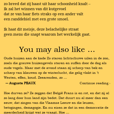
zo breed dat zij haast uit haar schoonheid knalt –
Ik zal het winnen van dit kutgevoel
dat ze van haar fiets straks op een ander valt
een randdebiel met een grote smoel.
Ik haat dit meisje, deze belachelijke straat
geen mens die snapt waarom het werkelijk gaat.
You may also like …
Oude huizen aan de kade Zo staren lichtschuwe uilen in de zon, 
zoals die grauwe huizengevels staren en suffen door de dag als 
oude vogels. Maar met de avond staan zij scherp van bek en 
scherp van klauwen op de winterlucht, die gelig vlakt in ’t 
Westen, effen, koud. Zeearenden, zo …
― Augusta PEAUX
Continue reading ›
Hoe durven ze? Ze zeggen dat België Frans is en rot, en dat zij al 
zo lang door hun land zijn bedot. Dat duurt nu al meer dan een 
eeuw, dat zingen van die Vlaamse Leeuw en die leuzen, 
betogingen, demagogie. En nu eisen ze dat in een democratie de 
meerderheid krijgt wat ze vraagt. Hoe …