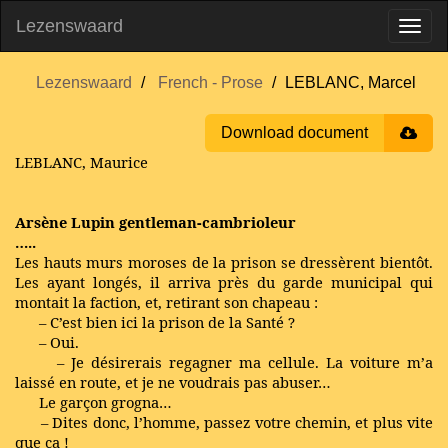
Lezenswaard
Lezenswaard
French - Prose
LEBLANC, Marcel
Download document
LEBLANC, Maurice
Arsène Lupin gentleman-cambrioleur
…..
Les hauts murs moroses de la prison se dressèrent bientôt.
Les ayant longés, il arriva près du garde municipal qui
montait la faction, et, retirant son chapeau :
– C’est bien ici la prison de la Santé ?
– Oui.
– Je désirerais regagner ma cellule. La voiture m’a
laissé en route, et je ne voudrais pas abuser…
Le garçon grogna…
– Dites donc, l’homme, passez votre chemin, et plus vite
que ça !