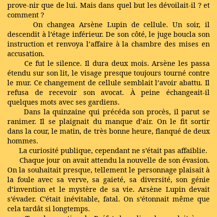
prove-nir que de lui. Mais dans quel but les dévoilait-il ? et
comment ?
On changea Arsène Lupin de cellule. Un soir, il
descendit à l’étage inférieur. De son côté, le juge boucla son
instruction et renvoya l’affaire à la chambre des mises en
accusation.
Ce fut le silence. Il dura deux mois. Arsène les passa
étendu sur son lit, le visage presque toujours tourné contre
le mur. Ce changement de cellule semblait l’avoir abattu. Il
refusa de recevoir son avocat. À peine échangeait-il
quelques mots avec ses gardiens.
Dans la quinzaine qui précéda son procès, il parut se
ranimer. Il se plaignait du manque d’air. On le fit sortir
dans la cour, le matin, de très bonne heure, flanqué de deux
hommes.
La curiosité publique, cependant ne s’était pas affaiblie.
Chaque jour on avait attendu la nouvelle de son évasion.
On la souhaitait presque, tellement le personnage plaisait à
la foule avec sa verve, sa gaieté, sa diversité, son génie
d’invention et le mystère de sa vie. Arsène Lupin devait
s’évader. C’était inévitable, fatal. On s’étonnait même que
cela tardât si longtemps.