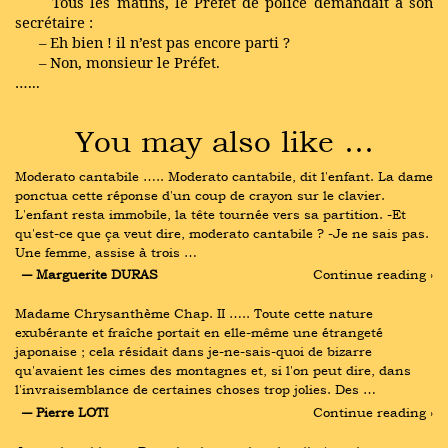
Tous les matins, le Préfet de police demandait à son
secrétaire :
– Eh bien ! il n’est pas encore parti ?
– Non, monsieur le Préfet.
…...
You may also like …
Moderato cantabile ….. Moderato cantabile, dit l'enfant. La dame 
ponctua cette réponse d'un coup de crayon sur le clavier. 
L'enfant resta immobile, la tête tournée vers sa partition. -Et 
qu'est-ce que ça veut dire, moderato cantabile ? -Je ne sais pas. 
Une femme, assise à trois …
― Marguerite DURAS
Continue reading ›
Madame Chrysanthème Chap. II ….. Toute cette nature 
exubérante et fraîche portait en elle-même une étrangeté 
japonaise ; cela résidait dans je-ne-sais-quoi de bizarre 
qu'avaient les cimes des montagnes et, si l'on peut dire, dans 
l'invraisemblance de certaines choses trop jolies. Des …
― Pierre LOTI
Continue reading ›