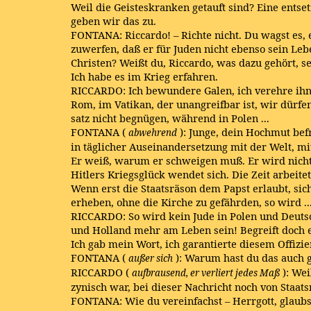
Weil die Geisteskranken getauft sind? Eine entsetz
geben wir das zu.
FONTANA: Riccardo! – Richte nicht. Du wagst es, 
zuwerfen, daß er für Juden nicht ebenso sein Lebe
Christen? Weißt du, Riccardo, was dazu gehört, s
Ich habe es im Krieg erfahren.
RICCARDO: Ich bewundere Galen, ich verehre ihn. 
Rom, im Vatikan, der unangreifbar ist, wir dürfe
satz nicht begnügen, während in Polen ...
FONTANA (
): Junge, dein Hochmut be
abwehrend
in täglicher Auseinandersetzung mit der Welt, mit
Er weiß, warum er schweigen muß. Er wird nich
Hitlers Kriegsglück wendet sich. Die Zeit arbeite
Wenn erst die Staatsräson dem Papst erlaubt, sic
erheben, ohne die Kirche zu gefährden, so wird ..
RICCARDO: So wird kein Jude in Polen und Deuts
und Holland mehr am Leben sein! Begreift doch e
Ich gab mein Wort, ich garantierte diesem Offizier
FONTANA (
): Warum hast du das auch 
außer sich
RICCARDO (
): Wei
aufbrausend, er verliert jedes Maß
zynisch war, bei dieser Nachricht noch von Staat
FONTANA: Wie du vereinfachst – Herrgott, glaubs