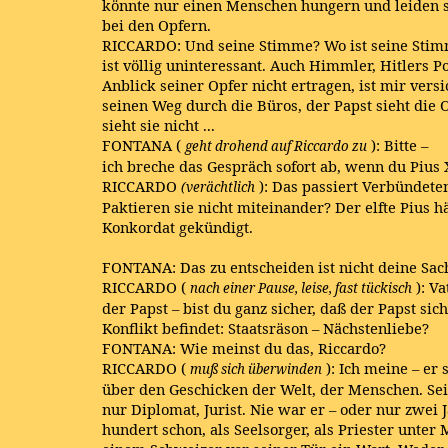
könnte nur einen Menschen hungern und leiden s
bei den Opfern.
RICCARDO: Und seine Stimme? Wo ist seine Stimm
ist völlig uninteressant. Auch Himmler, Hitlers P
Anblick seiner Opfer nicht ertragen, ist mir vers
seinen Weg durch die Büros, der Papst sieht die O
sieht sie nicht ...
FONTANA (
): Bitte –
geht drohend auf Riccardo zu
ich breche das Gespräch sofort ab, wenn du Pius 
RICCARDO
): Das passiert Verbündeten
(verächtlich
Paktieren sie nicht miteinander? Der elfte Pius hä
Konkordat gekündigt.
FONTANA: Das zu entscheiden ist nicht deine Sa
RICCARDO (
): V
nach einer Pause, leise, fast tückisch
der Papst – bist du ganz sicher, daß der Papst si
Konflikt befindet: Staatsräson – Nächstenliebe?
FONTANA: Wie meinst du das, Riccardo?
RICCARDO (
): Ich meine – er 
muß sich überwinden
über den Geschicken der Welt, der Menschen. Seit 
nur Diplomat, Jurist. Nie war er – oder nur zwei 
hundert schon, als Seelsorger, als Priester unter