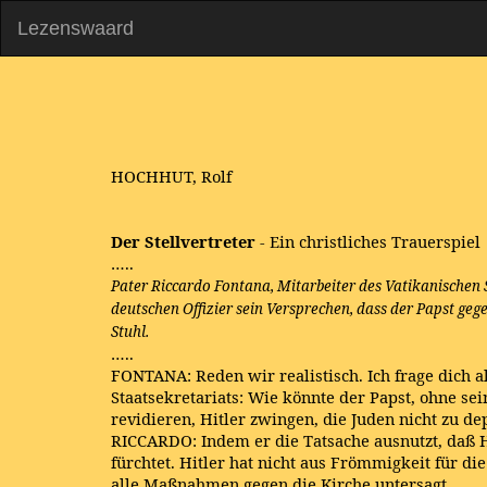
Lezenswaard
HOCHHUT, Rolf
Der Stellvertreter
- Ein christliches Trauerspiel
…..
Pater Riccardo Fontana, Mitarbeiter des Vatikanischen 
deutschen Offizier sein Versprechen, dass der Papst ge
Stuhl.
…..
FONTANA: Reden wir realistisch. Ich frage dich a
Staatsekretariats: Wie könnte der Papst, ohne sein
revidieren, Hitler zwingen, die Juden nicht zu de
RICCARDO: Indem er die Tatsache ausnutzt, daß H
fürchtet. Hitler hat nicht aus Frömmigkeit für di
alle Maßnahmen gegen die Kirche untersagt.