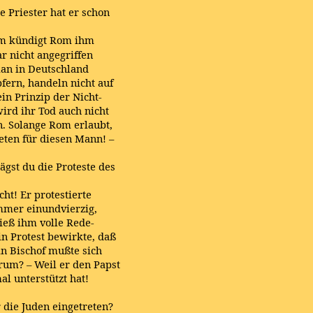
 Priester hat er schon
dem kündigt Rom ihm
r nicht angegriffen
man in Deutschland
pfern, handeln nicht auf
in Prinzip der Nicht-
ird ihr Tod auch nicht
. Solange Rom erlaubt,
beten für diesen Mann! –
gst du die Proteste des
ht! Er protestierte
mmer einundvierzig,
ieß ihm volle Rede-
in Protest bewirkte, daß
n Bischof mußte sich
rum? – Weil er den Papst
al unterstützt hat!
 die Juden eingetreten?