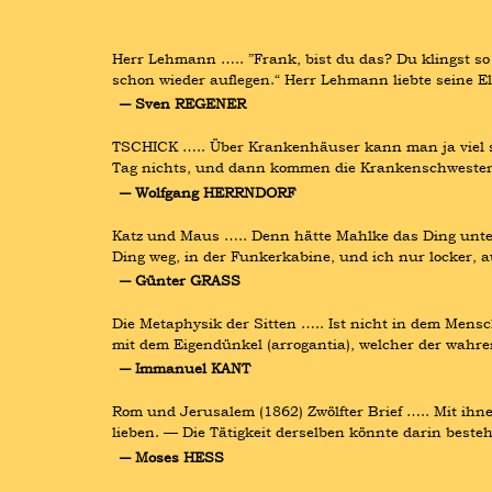
Herr Lehmann ….. ”Frank, bist du das? Du klingst so k
schon wieder auflegen.“ Herr Lehmann liebte seine El
― Sven REGENER
TSCHICK ….. Über Krankenhäuser kann man ja viel sa
Tag nichts, und dann kommen die Krankenschwestern.
― Wolfgang HERRNDORF
Katz und Maus ….. Denn hätte Mahlke das Ding unter
Ding weg, in der Funkerkabine, und ich nur locker, 
― Günter GRASS
Die Metaphysik der Sitten ….. Ist nicht in dem Mensc
mit dem Eigendünkel (arrogantia), welcher der wahre
― Immanuel KANT
Rom und Jerusalem (1862) Zwölfter Brief ….. Mit ihne
lieben. — Die Tätigkeit derselben könnte darin best
― Moses HESS