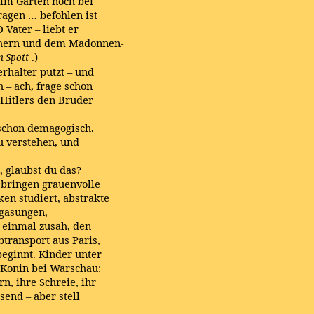
 im Garten noch bei
ragen … befohlen ist
Vater – liebt er
chern und dem Madonnen-
.)
m Spott
erhalter putzt – und
h – ach, frage schon
 Hitlers den Bruder
t schon demagogisch.
zu verstehen, und
, glaubst du das?
e bringen grauenvolle
ken studiert, abstrakte
rgasungen,
r einmal zusah, den
btransport aus Paris,
beginnt. Kinder unter
 Konin bei Warschau:
, ihre Schreie, ihr
send – aber stell