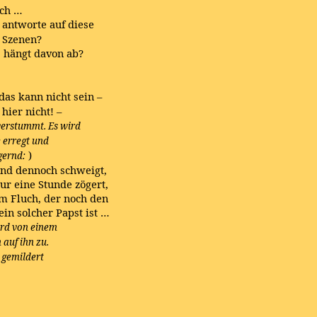
ich …
e antworte auf diese
e Szenen?
as hängt davon ab?
 das kann nicht sein –
hier nicht! –
verstummt. Es wird
 erregt und
)
gernd:
 und dennoch schweigt,
nur eine Stunde zögert,
m Fluch, der noch den
ein solcher Papst ist …
ird von einem
auf ihn zu.
 gemildert