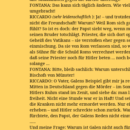
FONTANA: Das kann sich täglich ändern. Wie viele
umgebracht!
RICCARDO
): Ja! – und trotz
(sehr leidenschaftlich
nicht die Freundschaft! Warum? Weil Rom sich ga
fühlt? So ist es doch: der Papst sieht weg, wenn 
seinen Bruder totschlägt. Priester, die sich dort o
Geheiß des Vatikans – sie verstoßen eher gegen se
einmischung. Da sie von Rom verlassen sind, so w
als Sühne für die Schuld Roms verrechnet werden
daß seine Priester noch für Hitler beten ... noch 
solange ...
FONTANA: Bitte, bleib sachlich: Warum unterschlä
Bischofs von Münster!
RICCARDO: O Vater, Galens Beispiel gibt mir ja rec
Mitten in Deutschland gegen die Mörder – im So
Hitlers Ruhm stand im Zenit, und siehe da: man l
freiheit. Nicht eine Stunde war er in Haft! Und se
die Kranken nicht mehr ermordet werden. Nur ei
erheben – und Hitler schreckte schon zurück. Wa
fürchtete, den Papst, der Galens Reden nicht einm
…..
Und meine Frage: Warum ist Galen nicht auch für