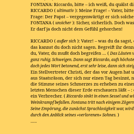
FONTANA: Riccardo, bitte – ich weiß, du quälst d
RICCARDO (
): Meine Frage! – Vater, bitt
ultimativ
Frage: Der Papst – vergegenwärtigt er sich solch
FONTANA (
): Sicher, sicherlich. Doch w
unsicher
Er darf ja doch nicht dem Gefühl gehorchen!
RICCARDO (
): Vater! – was du da sagst,
außer sich
das kannst du doch nicht sagen. Begreift ihr denn 
du, Vater, du mußt doch begreifen … (
Das Läuten 
ganz ruhig. Schweigen. Dann sagt Riccardo, aufs höchste
doch jedes Wort betonend, erst sehr leise, dann sich stei
Ein Stellvertreter Christi, der das vor Augen hat
aus Staatsräson, der sich nur einen Tag besinnt, 
die Stimme seines Schmerzes zu erheben zu eine
letzten Menschen dieser Erde erschauern läßt – : 
ein Verbrecher. (
Riccardo sinkt in einen Sessel und w
Weinkrampf befallen. Fontana tritt nach einigem Zögern 
Seine Empörung, die zunächst Sprachlosigkeit war, wird
)
durch den Anblick seines »verlorenen« Sohnes.
…..