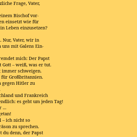
liche Frage, Vater,
einem Bischof vor-
n einsetzt wie für
ein Leben einzusetzen?
Nur, Vater, wir in
n uns mit Galens Ein-
fremdet mich: Der Papst
 Gott – weiß, was er tut.
t immer schweigen.
t für Großbritannien.
h gegen Hitler zu
.
chland und Frankreich
ndlich: es geht um jeden Tag!
 ...
getan!
l – ich nicht so
sräson zu sprechen.
t du denn, der Papst