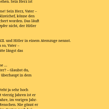
ehen. Sein Herz ist
e! Sein Herz, Vater –
olizeichef, könne den
ichert worden. Das läuft
pfer nicht, der Hitler
XII. und Hitler in einem Atemzuge nennst.
 so, Vater –
tte längst das
che …
ater? – Glaubst du,
ch überhaupt in dem
steht ja sehr hoch
vierzig Jahren ist er
Jahre, im vorigen Jahr-
 Menschen. Nie gönnt er