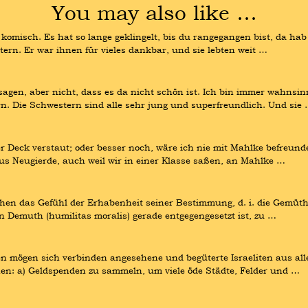
You may also like …
omisch. Es hat so lange geklingelt, bis du rangegangen bist, da hab i
tern. Er war ihnen für vieles dankbar, und sie lebten weit …
gen, aber nicht, dass es da nicht schön ist. Ich bin immer wahnsi
 Die Schwestern sind alle sehr jung und superfreundlich. Und sie
 Deck verstaut; oder besser noch, wäre ich nie mit Mahlke befreunde
aus Neugierde, auch weil wir in einer Klasse saßen, an Mahlke …
hen das Gefühl der Erhabenheit seiner Bestimmung, d. i. die Gemüthse
n Demuth (humilitas moralis) gerade entgegengesetzt ist, zu …
n mögen sich verbinden angesehene und begüterte Israeliten aus alle
ehen: a) Geldspenden zu sammeln, um viele öde Städte, Felder und …