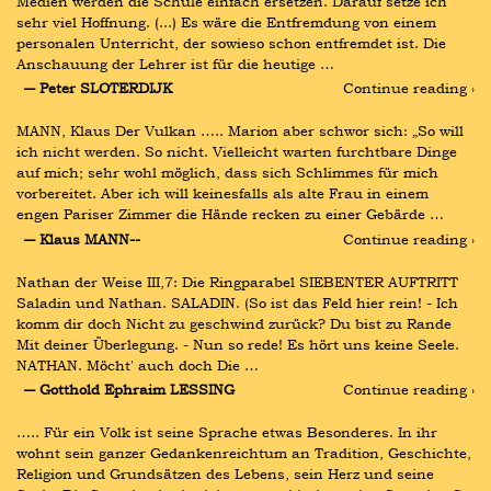
Medien werden die Schule einfach ersetzen. Darauf setze ich 
sehr viel Hoffnung. (...) Es wäre die Entfremdung von einem 
personalen Unterricht, der sowieso schon entfremdet ist. Die 
Anschauung der Lehrer ist für die heutige …
― Peter SLOTERDIJK
Continue reading ›
MANN, Klaus Der Vulkan ….. Marion aber schwor sich: „So will 
ich nicht werden. So nicht. Vielleicht warten furchtbare Dinge 
auf mich; sehr wohl möglich, dass sich Schlimmes für mich 
vorbereitet. Aber ich will keinesfalls als alte Frau in einem 
engen Pariser Zimmer die Hände recken zu einer Gebärde …
― Klaus MANN--
Continue reading ›
Nathan der Weise III,7: Die Ringparabel SIEBENTER AUFTRITT 
Saladin und Nathan. SALADIN. (So ist das Feld hier rein! - Ich 
komm dir doch Nicht zu geschwind zurück? Du bist zu Rande 
Mit deiner Überlegung. - Nun so rede! Es hört uns keine Seele. 
NATHAN. Möcht' auch doch Die …
― Gotthold Ephraim LESSING
Continue reading ›
….. Für ein Volk ist seine Sprache etwas Besonderes. In ihr 
wohnt sein ganzer Gedankenreichtum an Tradition, Geschichte, 
Religion und Grundsätzen des Lebens, sein Herz und seine 