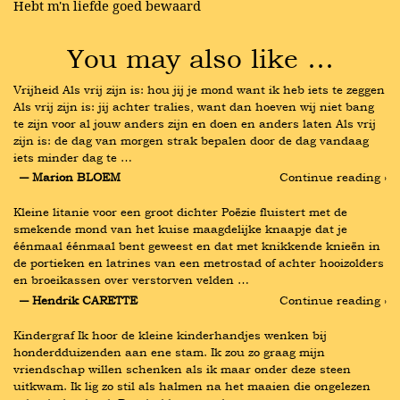
Hebt m'n liefde goed bewaard
You may also like …
Vrijheid Als vrij zijn is: hou jij je mond want ik heb iets te zeggen 
Als vrij zijn is: jij achter tralies, want dan hoeven wij niet bang 
te zijn voor al jouw anders zijn en doen en anders laten Als vrij 
zijn is: de dag van morgen strak bepalen door de dag vandaag 
iets minder dag te …
― Marion BLOEM
Continue reading ›
Kleine litanie voor een groot dichter Poëzie fluistert met de 
smekende mond van het kuise maagdelijke knaapje dat je 
éénmaal éénmaal bent geweest en dat met knikkende knieën in 
de portieken en latrines van een metrostad of achter hooizolders 
en broeikassen over verstorven velden …
― Hendrik CARETTE
Continue reading ›
Kindergraf Ik hoor de kleine kinderhandjes wenken bij 
honderdduizenden aan ene stam. Ik zou zo graag mijn 
vriendschap willen schenken als ik maar onder deze steen 
uitkwam. Ik lig zo stil als halmen na het maaien die ongelezen 