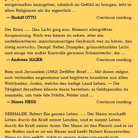
einigermaßen anzugeben, nämlich zu Gefühl zu bringen, lebt in 
allen Religionen als ihr eigentlich …
― Rudolf OTTO
Continue reading ›
Der Kreis ….. Das Licht ging aus. Moment allergrößter 
Anspannung. Noch war keiner zu sehen, aber ein 
undefinierbares, maschinenartiges Geräusch war zu hören, das 
stetig anwuchs. Dampf. Nebel. Dumpfes, grünrotdunkles Licht 
und einige wie außer Kontrolle geratene Scheinwerfer, die …
― Andreas MAIER
Continue reading ›
Rom und Jerusalem (1862) Zwölfter Brief ….. Mit ihnen mögen 
sich verbinden angesehene und begüterte Israeliten aus allen 
Welttheilen, Juden, welche das heilige Land lieben. — Die 
Tätigkeit derselben könnte darin bestehen: a) Geldspenden zu 
sammeln, um viele öde Städte, Felder und …
― Moses HESS
Continue reading ›
SEEHALER, Robert Ein ganzes Leben ….. Der Mann erschafft 
Leben durch die Kraft seiner Lenden, und er nimmt Leben 
durch die Kraft seiner Arme. Der Mann ist das Fleisch und er ist 
der Boden und er ist ein Bauer und heißt Hubert Kranzstocker. 
Wenn es ihm gefällt, gräbt er seinen Acker um,packt sich …