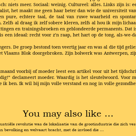
: niets meer. Sociaal: weinig. Cultureel: alles. Links zijn is:
nalist, het maakt me geen haar beter dan wie de universiteit van
 een pure, echtere taal, de taal van ruwe waarheid en spont
. Zelfs al draag ik zelf sobere kleren, zelfs al hou ik mijn lic
ttingen en trainingsbroeken en geblondeerde permanents. Dat is
s een ideaal: recht voor z’n raap, het hart op de tong, als-we-d
ers. De groep bestond toen veertig jaar en was al die tijd geli
et Vlaams Blok doorgebroken. Zijn bolwerk was Antwerpen, zij
n maand voorbij of moeder leest een artikel voor uit het tijdsc
ig!” declameert moeder. Waardig is het sleutelwoord. Voor mi
k ben. Ik wil bij mijn volle verstand en nog in volle gezondhe
You may also like …
striële revolutie was de lokalisatie van de grootindustrie die zich v
n bevolking en welvaart bracht, met de invloed die …