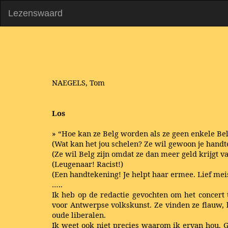
Lezenswaard
NAEGELS, Tom
Los
» “Hoe kan ze Belg worden als ze geen enkele Belg
(Wat kan het jou schelen? Ze wil gewoon je handt
(Ze wil Belg zijn omdat ze dan meer geld krijgt va
(Leugenaar! Racist!)
(Een handtekening! Je helpt haar ermee. Lief meisj
…..
Ik heb op de redactie gevochten om het concert 
voor Antwerpse volkskunst. Ze vinden ze flauw, b
oude liberalen.
Ik weet ook niet precies waarom ik ervan hou. G