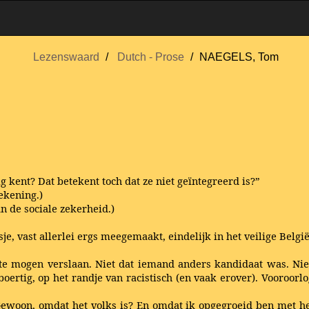
Lezenswaard
Dutch - Prose
NAEGELS, Tom
 kent? Dat betekent toch dat ze niet geïntegreerd is?”
ekening.)
n de sociale zekerheid.)
e, vast allerlei ergs meegemaakt, eindelijk in het veilige België
te mogen verslaan. Niet dat iemand anders kandidaat was. Nie
oertig, op het randje van racistisch (en vaak erover). Vooroorl
ewoon, omdat het volks is? En omdat ik opgegroeid ben met het