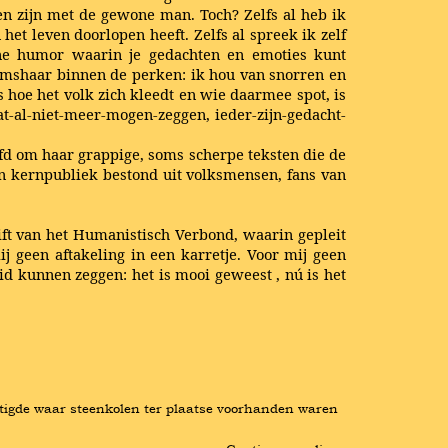
 een zijn met de gewone man. Toch? Zelfs al heb ik
 het leven doorlopen heeft. Zelfs al spreek ik zelf
ane humor waarin je gedachten en emoties kunt
haamshaar binnen de perken: ik hou van snorren en
 hoe het volk zich kleedt en wie daarmee spot, is
at-al-niet-meer-mogen-zeggen, ieder-zijn-gedacht-
efd om haar grappige, soms scherpe teksten die de
n kernpubliek bestond uit volksmensen, fans van
hrift van het Humanistisch Verbond, waarin gepleit
j geen aftakeling in een karretje. Voor mij geen
id kunnen zeggen: het is mooi geweest , nú is het
estigde waar steenkolen ter plaatse voorhanden waren 