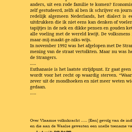
anders, uit een rode familie te komen? Economisch
zelf gestudeerd, zelfs al ben ik schrijver en jour
redelijk algemeen Nederlands, het dialect is
uitdrukken die ik niet eens kan denken of voelen
tapijtjes in de nek en dikke pensen en gouden ke
alle voeling met de wereld kwijt. De volksmens i
maar-mij-maakt-ge-niks-wijs.
In november 1992 was het afgelopen met De Strang
mening van de straat vertolkten. Maar nu was h
de Strangers.
…..
Euthanasie is het laatste strijdpunt. Er gaat gee
wordt voor het recht op waardig sterven. “Waard
zever uit de mondhoeken en niet meer weten wie i
gedaan.
…..
Over Vlaamse volkskracht ….. [Een] gevolg van de indu
en die aan de Waalse gewesten een snelle toename va