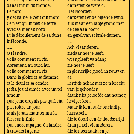
dans l'infini du monde.
onmetelijke wereld.
Le nord
Het Noorden
y déchaine le vent qui mord.
ontketent er de bijtende wind.
Ce n'est qu'un peu de terre
’t Is maar een lapje grond met
avec sa mer au bord
de zee aan boord
Et le déroulement de sa dune
en gerol van schrale duinen.
inféconde.
…..
…..
Ach Vlaanderen,
O Flandre,
ziedaar hoe je leeft,
Voilà comment tu vis,
wrang leeft vandaag;
Aprement, aujourd'hui ;
zie hoe je leeft
Voilà comment tu vis
in glorierijke gloed, in rouw en
Dans la gloire et sa flamme,
as.
et le deuil et sa cendre.
Eertijds heb ik met zo’n kracht
Jadis, je t'ai aimée avec un tel
van je gehouden
amour
dat ik niet geloofde dat het nog
Que je ne croyais pas qu'il eût
heviger kon.
pu croître un jour.
Maar ik ken nu de oneindige
Mais je sais maintenant la
hartstocht
ferveur infinie
die je doorheen de doodsstrijd
Qui t'accompagne, ô Flandre,
draagt, ach Vlaanderen,
à travers l'agonie
die je meemaakt en je