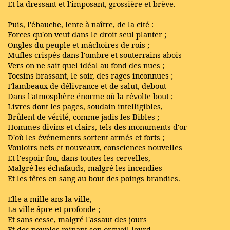
Et la dressant et l'imposant, grossière et brève.
Puis, l'ébauche, lente à naître, de la cité :
Forces qu'on veut dans le droit seul planter ;
Ongles du peuple et mâchoires de rois ;
Mufles crispés dans l'ombre et souterrains abois
Vers on ne sait quel idéal au fond des nues ;
Tocsins brassant, le soir, des rages inconnues ;
Flambeaux de délivrance et de salut, debout
Dans l'atmosphère énorme où la révolte bout ;
Livres dont les pages, soudain intelligibles,
Brûlent de vérité, comme jadis les Bibles ;
Hommes divins et clairs, tels des monuments d'or
D'où les événements sortent armés et forts ;
Vouloirs nets et nouveaux, consciences nouvelles
Et l'espoir fou, dans toutes les cervelles,
Malgré les échafauds, malgré les incendies
Et les têtes en sang au bout des poings brandies.
Elle a mille ans la ville,
La ville âpre et profonde ;
Et sans cesse, malgré l'assaut des jours
Et des peuples minant son orgueil lourd,