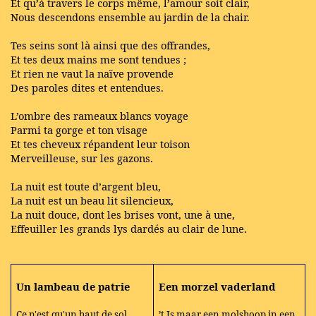
Et qu’à travers le corps même, l’amour soit clair,
Nous descendons ensemble au jardin de la chair.
Tes seins sont là ainsi que des offrandes,
Et tes deux mains me sont tendues ;
Et rien ne vaut la naïve provende
Des paroles dites et entendues.
L’ombre des rameaux blancs voyage
Parmi ta gorge et ton visage
Et tes cheveux répandent leur toison
Merveilleuse, sur les gazons.
La nuit est toute d’argent bleu,
La nuit est un beau lit silencieux,
La nuit douce, dont les brises vont, une à une,
Effeuiller les grands lys dardés au clair de lune.
Un lambeau de patrie
Een morzel vaderland
Ce n'est qu'un haut de sol
’t Is maar een molshoop in een