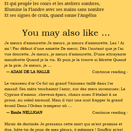
Et qui peuple les cours et les ateliers sombres,
Illumine la Flandre avec ses mains sans nombre
Et ses signes de croix, quand sonne l’Angélus
You may also like …
Je meurs d’amourette Je meurs, je meurs d’amourette, Las ! Ai 
mi ! Par défaut d’une amiette De merci. Dès l’instant que je l’ai 
vue doucette, Je meurs, je meurs d’amourette, D’une attrayante 
manièrette Quand je la vis. Et puis je la trouve si fièrette Quand 
je la prie. Je meurs, je …
― ADAM DE LA HALLE
Continue reading ›
Le vaisseau d'or Ce fut un grand Vaisseau taillé dans l'or 
massif: Ses mâts touchaient l'azur, sur des mers inconnues; La 
Cyprine d'amour, cheveux épars, chairs nues S'étalait à sa 
proue, au soleil excessif. Mais il vint une nuit frapper le grand 
écueil Dans l'Océan trompeur où …
― Emile NELLIGAN
Continue reading ›
Miroir de destinée Je pressens cette mort qui m’est promise et 
due, hâte-toi de jouir de mes pleurs, ô mémoire ! Souffrir m’est 