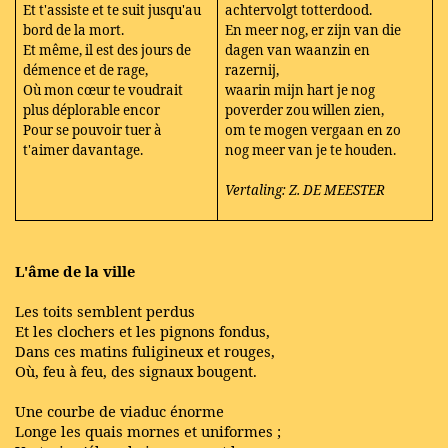
Et t'assiste et te suit jusqu'au
achtervolgt totterdood.
bord de la mort.
En meer nog, er zijn van die
Et même, il est des jours de
dagen van waanzin en
démence et de rage,
razernij,
Où mon cœur te voudrait
waarin mijn hart je nog
plus déplorable encor
poverder zou willen zien,
Pour se pouvoir tuer à
om te mogen vergaan en zo
t'aimer davantage.
nog meer van je te houden.
Vertaling: Z. DE MEESTER
L'âme de la ville
Les toits semblent perdus
Et les clochers et les pignons fondus,
Dans ces matins fuligineux et rouges,
Où, feu à feu, des signaux bougent.
Une courbe de viaduc énorme
Longe les quais mornes et uniformes ;