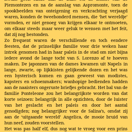
Piemontezen en na de aanslag van Aspromonte, toen de
spookbeelden van onteigening en verkrachting verjaagd
waren, konden de tweehonderd mensen, die ‘het wereldje’
vormden, er niet genoeg van krijgen elkaar te ontmoeten,
om elkaar steeds maar weer geluk te wensen met het feit,
dat zij nog bestonden.
Zo frequent waren de verschillende en toch eendere
feesten, dat de prinselijke familie voor drie weken haar
intrek genomen had in haar paleis in de stad om niet bijna
iedere avond de lange tocht van S. Lorenzo af te hoeven
maken. De japonnen van de dames kwamen uit Napels in
lange, zwarte, op lijkkisten gelijkende dozen en het was
een hysterisch komen en gaan geweest van modistes,
kapsters en schoenmakers; wanhopige bedienden hadden
aan de naaisters ongeruste briefjes gebracht. Het bal van de
familie Ponteleone zou het belangrijkste worden van dat
korte seizoen: belangrijk in alle opzichten, door de luister
van het geslacht en het paleis en door het aantal
genodigden; nog belangrijker voor de Salina’s, omdat zij
aan de ‘uitgaande wereld’ Angelica, de mooie bruid van
hun neef, zouden voorstellen.
Het was pas half elf, dus nog wat te vroeg voor een prins