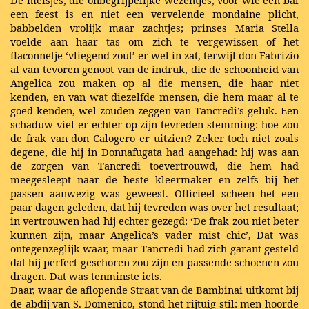
De meisjes, die onbegrijpelijke wezentjes, voor wie een bal
een feest is en niet een vervelende mondaine plicht,
babbelden vrolijk maar zachtjes; prinses Maria Stella
voelde aan haar tas om zich te vergewissen of het
flaconnetje ‘vliegend zout’ er wel in zat, terwijl don Fabrizio
al van tevoren genoot van de indruk, die de schoonheid van
Angelica zou maken op al die mensen, die haar niet
kenden, en van wat diezelfde mensen, die hem maar al te
goed kenden, wel zouden zeggen van Tancredi’s geluk. Een
schaduw viel er echter op zijn tevreden stemming: hoe zou
de frak van don Calogero er uitzien? Zeker toch niet zoals
degene, die hij in Donnafugata had aangehad: hij was aan
de zorgen van Tancredi toevertrouwd, die hem had
meegesleept naar de beste kleermaker en zelfs bij het
passen aanwezig was geweest. Officieel scheen het een
paar dagen geleden, dat hij tevreden was over het resultaat;
in vertrouwen had hij echter gezegd: ‘De frak zou niet beter
kunnen zijn, maar Angelica’s vader mist chic’, Dat was
ontegenzeglijk waar, maar Tancredi had zich garant gesteld
dat hij perfect geschoren zou zijn en passende schoenen zou
dragen. Dat was tenminste iets.
Daar, waar de aflopende Straat van de Bambinai uitkomt bij
de abdij van S. Domenico, stond het rijtuig stil: men hoorde