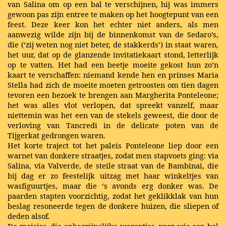
van Salina om op een bal te verschijnen, hij was immers
gewoon pas zijn entree te maken op het hoogtepunt van een
feest. Deze keer kon het echter niet anders, als men
aanwezig wilde zijn bij de binnenkomst van de Sedaro’s,
die (‘zij weten nog niet beter, de stakkerds’) in staat waren,
het uur, dat op de glanzende invitatiekaart stond, letterlijk
op te vatten. Het had een beetje moeite gekost hun zo’n
kaart te verschaffen: niemand kende hen en prinses Maria
Stella had zich de moeite moeten getroosten om tien dagen
tevoren een bezoek te brengen aan Margherita Ponteleone;
het was alles vlot verlopen, dat spreekt vanzelf, maar
niettemin was het een van de stekels geweest, die door de
verloving van Tancredi in de delicate poten van de
Tijgerkat gedrongen waren.
Het korte traject tot het paleis Ponteleone liep door een
warnet van donkere straatjes, zodat men stapvoets ging: via
Salina, via Valverde, de steile straat van de Bambinai, die
bij dag er zo feestelijk uitzag met haar winkeltjes van
wasfiguurtjes, maar die ‘s avonds erg donker was. De
paarden stapten voorzichtig, zodat het geklikklak van hun
beslag resoneerde tegen de donkere huizen, die sliepen of
deden alsof.