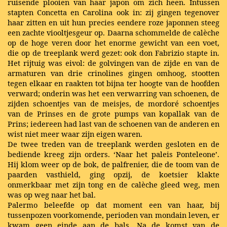
ruisende plooien van haar japon om zich heen. Intussen
stapten Concetta en Carolina ook in: zij gingen tegenover
haar zitten en uit hun precies eendere roze japonnen steeg
een zachte viooltjesgeur op. Daarna schommelde de calèche
op de hoge veren door het enorme gewicht van een voet,
die op de treeplank werd gezet: ook don Fabrizio stapte in.
Het rijtuig was eivol: de golvingen van de zijde en van de
armaturen van drie crinolines gingen omhoog, stootten
tegen elkaar en raakten tot bijna ter hoogte van de hoofden
verward; onderin was het een verwarring van schoenen, de
zijden schoentjes van de meisjes, de mordoré schoentjes
van de Prinses en de grote pumps van kopallak van de
Prins; iedereen had last van de schoenen van de anderen en
wist niet meer waar zijn eigen waren.
De twee treden van de treeplank werden gesloten en de
bediende kreeg zijn orders. ‘Naar het paleis Ponteleone’.
Hij klom weer op de bok, de palfrenier, die de toom van de
paarden vasthield, ging opzij, de koetsier klakte
onmerkbaar met zijn tong en de calèche gleed weg, men
was op weg naar het bal.
Palermo beleefde op dat moment een van haar, bij
tussenpozen voorkomende, perioden van mondain leven, er
kwam geen einde aan de bals. Na de komst van de