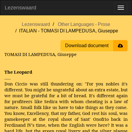
Lezenswaard
Lezenswaard
Other Languages - Prose
ITALIAN - TOMASI DI LAMPEDUSA, Giuseppe
Download document
TOMASI DI LAMPEDUSA, Giuseppe
The Leopard
…..
Don Ciccio was still thundering on: "For you nobles it's
different. You might be ungrateful about an extra estate, but
we must be grateful for a bit of bread. It's different again
for profiteers like Sedira with whom cheating is a law of
nature. Small folk like us have to take things as they come.
You know, Excellency, that my father, God rest his soul, was
gamekeeper at the royal shoot of Sant' Onofrio back in
Ferdinand IV's time, when the English were here? It was a
hard life, but the green royal livery and the silver plaque