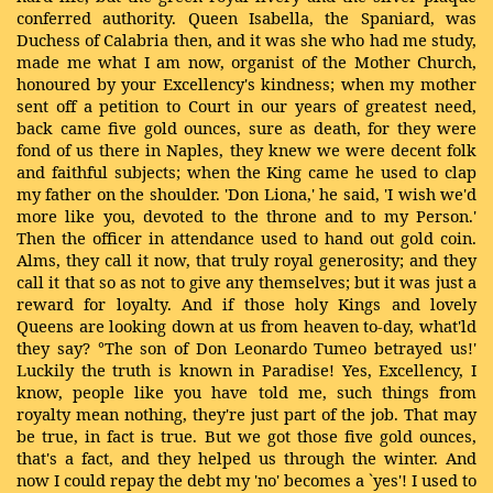
conferred authority. Queen Isabella, the Spaniard, was
Duchess of Calabria then, and it was she who had me study,
made me what I am now, organist of the Mother Church,
honoured by your Excellency's kindness; when my mother
sent off a petition to Court in our years of greatest need,
back came five gold ounces, sure as death, for they were
fond of us there in Naples, they knew we were decent folk
and faithful subjects; when the King came he used to clap
my father on the shoulder. 'Don Liona,' he said, 'I wish we'd
more like you, devoted to the throne and to my Person.'
Then the officer in attendance used to hand out gold coin.
Alms, they call it now, that truly royal generosity; and they
call it that so as not to give any themselves; but it was just a
reward for loyalty. And if those holy Kings and lovely
Queens are looking down at us from heaven to-day, what'ld
they say? °The son of Don Leonardo Tumeo betrayed us!'
Luckily the truth is known in Paradise! Yes, Excellency, I
know, people like you have told me, such things from
royalty mean nothing, they're just part of the job. That may
be true, in fact is true. But we got those five gold ounces,
that's a fact, and they helped us through the winter. And
now I could repay the debt my 'no' becomes a `yes'! I used to