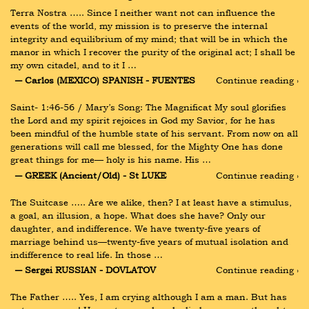
Terra Nostra ….. Since I neither want not can influence the 
events of the world, my mission is to preserve the internal 
integrity and equilibrium of my mind; that will be in which the 
manor in which I recover the purity of the original act; I shall be 
my own citadel, and to it I …
― Carlos (MEXICO) SPANISH - FUENTES
Continue reading ›
Saint- 1:46-56 / Mary’s Song: The Magnificat My soul glorifies 
the Lord and my spirit rejoices in God my Savior, for he has 
been mindful of the humble state of his servant. From now on all 
generations will call me blessed, for the Mighty One has done 
great things for me— holy is his name. His …
― GREEK (Ancient/Old) - St LUKE
Continue reading ›
The Suitcase ….. Are we alike, then? I at least have a stimulus, 
a goal, an illusion, a hope. What does she have? Only our 
daughter, and indifference. We have twenty-five years of 
marriage behind us—twenty-five years of mutual isolation and 
indifference to real life. In those …
― Sergei RUSSIAN - DOVLATOV
Continue reading ›
The Father ….. Yes, I am crying although I am a man. But has 