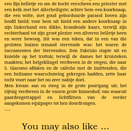
een fijn belletje en om de bocht verscheen een priester met
een kelk met het Allerheiligste; achter hem een koorknaap,
die een witte, met goud geborduurde parasol boven zijn
hoofd hield; voor hem uit hield een andere koorknaap in
zijn linkerhand een dikke, brandende kaars, terwijl zijn
rechterhand tot zijn groot plezier een zilveren belletje heen
en weer bewoog. Dit was een teken, dat in een van die
gesIoten huizen iemand stervende was: het waren de
Sacramenten der Stervenden. Don Fabrizio stapte uit en
knielde op het trottoir, terwijl de dames het kruisteken
maakten; het belgeklingel verdween in de stegen, die naar
S. Giacomo afdalen en de calèche met de inzittenden, die
een heilzame waarschuwing gekregen hadden, zette haar
tocht voort naar het nu zeer nabije doel.
Men kwam aan en steeg in de grote poortgang uit; het
rijtuig verdween in de enorm grote binnenhof, van waaruit
paardengetrappel en lichtflitsen van de eerder
aangekomen equipages tot hen doordrongen.
…..
You may also like …