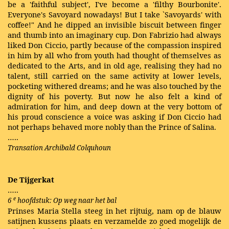
be a 'faithful subject', I've become a 'filthy Bourbonite'.
Everyone's Savoyard nowadays! But I take `Savoyards' with
coffee!" And he dipped an invisible biscuit between finger
and thumb into an imaginary cup. Don Fabrizio had always
liked Don Ciccio, partly because of the compassion inspired
in him by all who from youth had thought of themselves as
dedicated to the Arts, and in old age, realising they had no
talent, still carried on the same activity at lower levels,
pocketing withered dreams; and he was also touched by the
dignity of his poverty. But now he also felt a kind of
admiration for him, and deep down at the very bottom of
his proud conscience a voice was asking if Don Ciccio had
not perhaps behaved more nobly than the Prince of Salina.
…..
Transation Archibald Colquhoun
De Tijgerkat
…..
e
6
hoofdstuk: Op weg naar het bal
Prinses Maria Stella steeg in het rijtuig, nam op de blauw
satijnen kussens plaats en verzamelde zo goed mogelijk de