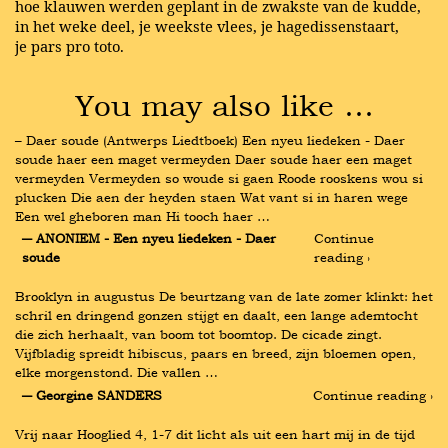
hoe klauwen werden geplant in de zwakste van de kudde,
in het weke deel, je weekste vlees, je hagedissenstaart,
je pars pro toto.
You may also like …
– Daer soude (Antwerps Liedtboek) Een nyeu liedeken - Daer 
soude haer een maget vermeyden Daer soude haer een maget 
vermeyden Vermeyden so woude si gaen Roode rooskens wou si 
plucken Die aen der heyden staen Wat vant si in haren wege 
Een wel gheboren man Hi tooch haer …
― ANONIEM - Een nyeu liedeken - Daer 
Continue 
soude
reading ›
Brooklyn in augustus De beurtzang van de late zomer klinkt: het 
schril en dringend gonzen stijgt en daalt, een lange ademtocht 
die zich herhaalt, van boom tot boomtop. De cicade zingt. 
Vijfbladig spreidt hibiscus, paars en breed, zijn bloemen open, 
elke morgenstond. Die vallen …
― Georgine SANDERS
Continue reading ›
Vrij naar Hooglied 4, 1-7 dit licht als uit een hart mij in de tijd 