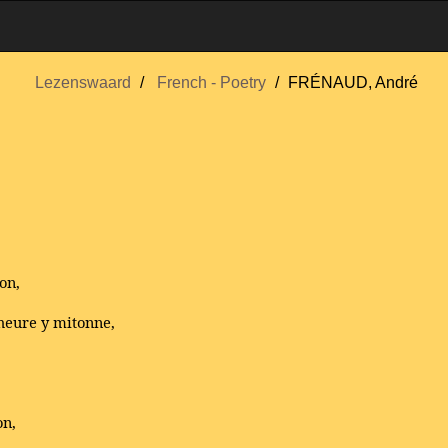
Lezenswaard
French - Poetry
FRÉNAUD, André
on,
-heure y mitonne,
on,