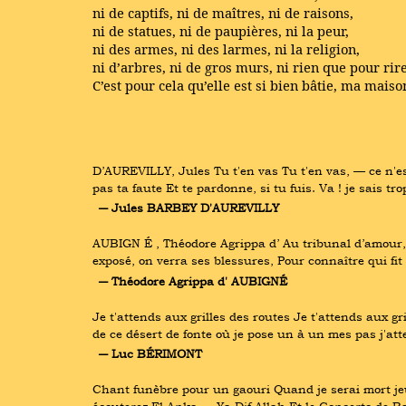
ni de captifs, ni de maîtres, ni de raisons,
ni de statues, ni de paupières, ni la peur,
ni des armes, ni des larmes, ni la religion,
ni d’arbres, ni de gros murs, ni rien que pour rire
C’est pour cela qu’elle est si bien bâtie, ma maiso
D’AUREVILLY, Jules Tu t'en vas Tu t'en vas, — ce n'est 
pas ta faute Et te pardonne, si tu fuis. Va ! je sais 
― Jules BARBEY D'AUREVILLY
AUBIGN É , Théodore Agrippa d’ Au tribunal d’amour, 
exposé, on verra ses blessures, Pour connaître qui fit
― Théodore Agrippa d' AUBIGNÉ
Je t'attends aux grilles des routes Je t'attends aux 
de ce désert de fonte où je pose un à un mes pas j'at
― Luc BÉRIMONT
Chant funèbre pour un gaouri Quand je serai mort jeu
écouterez El Anka … Ya Dif Allah Et le Concerto de Ba