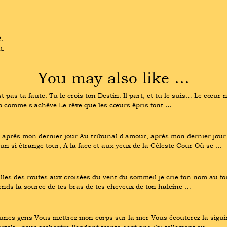
.
n.
You may also like …
pas ta faute. Tu le crois ton Destin. Il part, et tu le suis… Le cœur na
trop comme s'achève Le rêve que les cœurs épris font …
après mon dernier jour Au tribunal d’amour, après mon dernier jour, M
 un si étrange tour, A la face et aux yeux de la Céleste Cour Où se …
grilles des routes aux croisées du vent du sommeil je crie ton nom au 
tends la source de tes bras de tes cheveux de ton haleine …
nes gens Vous mettrez mon corps sur la mer Vous écouterez la siguir
rtok - pour orchestre Pendant trente-sept ans j’ai tellement eu …