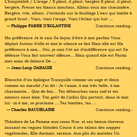
L’hospitalité / L’orage / Il pleut, il pleut, bergère Il pleut, il pleut, 
bergère, Presse tes blancs moutons, Allons sous ma chaumière, 
Bergère, vite, allons. J'entends sur le feuillage L'eau qui tombe à 
grand bruit ; Voici, voici l'orage, Voici l'éclair qui luit …
― Philippe FABRE D’EGLANTINE
Continue reading ›
Ma préférence Je le sais Sa façon d’être à moi parfois Vous 
déplait Autour d’elle et moi le silence se fait Mais elle est Ma 
préférence à moi… Oui, je sais Cet air d’indifférence qui est Sa 
défense Vous fait souvent offense… Mais quand elle est Parmi 
mes amis de faïence De …
― Jean-Loup DABADIE
Continue reading ›
Ebauche d’un épilogue Tranquille comme un sage et doux 
comme un maudit J'ai dit : Je t'aime, ô ma très belle, ô ma 
charmante… Que de fois… Tes débauches sans soif et tes 
amours sans âme, Ton goût de l'infini Qui partout, dans le mal 
lui ‑ m ê me, se proclame … Tes bombes, tes …
― Charles BAUDELAIRE
Continue reading ›
Théodore de La Femme aux roses Nue, et ses beaux cheveux 
laissant en vagues blondes Courir à ses talons des nappes 
vagabondes, Elle dormait, sereine. Aux plis du matelas Un 