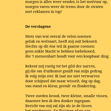
morgen is alles weer eender, is het meivuur op,
morgen varen weer de trems door de straten
met reklamen in top!
De verslagene
Niets van wat overal de velen noemen
geluk en welvaart, heeft mij ooit bekoord.
Slechts op dit éne wil ik gaarne roemen:
geen enkle Macht te hebben toebehoord,
die ’t mensenhart houdt voor een koopbaar ding.
Rekent mij rustig tot het gild der narren,
gij die om d'uitkomst gnuift van mijn gedrag.
Ik volg mijn ster. Ik laat me niet verwarren
door schijnsel dat maar wisselt, dag op dag,
van stand en kleur, gestalt' en flonkering.
Twee sneden brood, twee kleine, smalle vissen,
daarmee ben ik den donker ingegaan.
Bericht van mij zal zijn als in de lissen
het windgeruis. En fluistren af en aan,