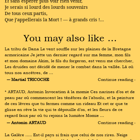
Et sans espérer plus voir rien venir,
Je serais si lourd des lourds souvenirs
De tous ceux partis,
Que j’appellerais la Mort ! — à grands cris !…
You may also like …
La tribu de Dana Le vent souffle sur les plaines de la Bretagne 
armoricaine Je jette un dernier regard sur ma femme, mon fils 
et mon domaine Akim, le fils du forgeron, est venu me chercher, 
Les druides ont décidé de mener le combat dans la vallée. Là où 
tous nos ancêtres, de …
― Martial TRICOCHE
Continue reading ›
* ARTAUD, Antonin Invocation à la momie Ces narines d’os et de 
peau par où commencent les ténèbres de l’absolu, et la peinture 
de ces lèvres que tu fermes comme un rideau Et cet or que te 
glisse en rêve la vie qui te dépouille d’os, et les fleurs de ce 
regard faux par où tu rejoins la lumière Momie …
― Antonin ARTAUD
Continue reading ›
La Galère ….. Est-il pays si frais que celui de nos rires. Neige 