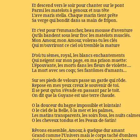
Et descend vers le soir pour chanter sur le pont
Parmi les matelots à genoux et nus tête
L’ave maris stella. Chaque marin tient prête
Sa verge qui bondit dans sa main de fripon.
Et c’est pour t’emmancher, beau mousse d’aventure
Qu’ils bandent sous leur froc les matelots musclés.
Mon Amour, mon Amour, voleras-tu les clés
Qui m’ouvriront ce ciel où tremble la mature
D’où tu sèmes, royal, les blancs enchantements
Qui neigent sur mon page, en ma prison muette:
L’épouvante, les morts dans les fleurs de violette….
La mort avec ses coqs; Ses fantômes d’amants…
Sur ses pieds de velours passe un garde qui rôde.
Repose en mes yeux creux le souvenir de toi.
Il se peut qu’on s’évade en passant par le toit.
On dit que la Guyane est une terre chaude.
O la douceur du bagne impossible et lointain!
O le ciel de la Belle, ô la mer et les palmes,
Les matins transparents, les soirs fous, les nuits calmes
O les cheveux tondus et les Peaux-de-Satin!
Rêvons ensemble, Amour, à quelque dur amant
Grand comme l’Univers mais le corps taché d’ombres