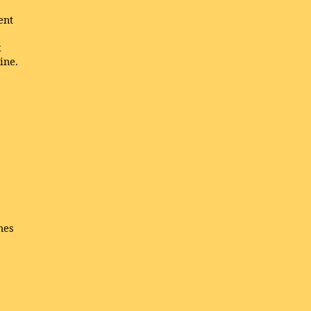
ent
x
ine.
hes