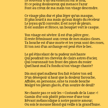
Le souvenir d’un œil endormi sur le mur,
Et ce poing douloureux qui menace l’azur
Font au creux de ma main ton visage descendre.
Ce visage plus dur et plus léger qu’un masque,
Et plus lourd à ma main qu’aux doigts du réceleur
Le joyau qu’il convoite; il est noyé de pleurs.
Il est sombre et féroce, un bouquet vert le casque.
Ton visage est sévère: il est d’un pâtre grec.
Il reste frémissant aux creux de mes mains closes.
Ta bouche est d’une morte et tes yeux sont des roses,
Et ton nez d’un archange est peut-être le bec.
Le gel étincelant de ta pudeur méchante
Qui poudrait tes cheveux de clairs astres d’acier,
Qui couronnait ton front des pines du rosier
Quel haut-mal l’a fondu si ton visage chante?
Dis-moi quel malheur fou fait éclater ton œil
D’un désespoir si haut que la douleur farouche,
Affolée, en personne, orne ta ronde bouche
Malgré tes pleurs glacés, d’un sourire de deuil?
Ne chante pas ce soir les < Costauds de la Lune >!
Gamin d’or sois plutôt princesse d’une tour
Rêvant mélancolique à notre pauvre amour;
Ou sois le mousse blond qui veille à la grand’hune.