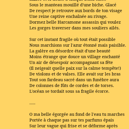
Sous le manteau mouillé d'une biche. Glacé
De respect je retrouve aux bords de ton visage
Une reine captive enchaînée au rivage.
Dormez belle Harcamone assassin qui voulez
Les gorges traverser dans mes souliers ailés.
Sur cet instant fragile où tout était possible
Nous marchions sur l'azur étonné mais paisible.
La galère en désordre était d'une beauté
Moins étrange que douce un village enchanté
Un air de désespoir accompagnant sa fête
(Il neigeait quelle paix sur la calme tempête!)
De violons et de valses. Elle avait sur les bras
Tout son fardeau sacré dans un funèbre aura
De colonnes de fûts de cordes et de torses.
L'océan se tordait sous sa fragile écorce.
…..
O ma belle égorgée au fond de l'eau tu marches
Portée à chaque pas sur tes parfums épais
Sur leur vague qui frise et se déforme après