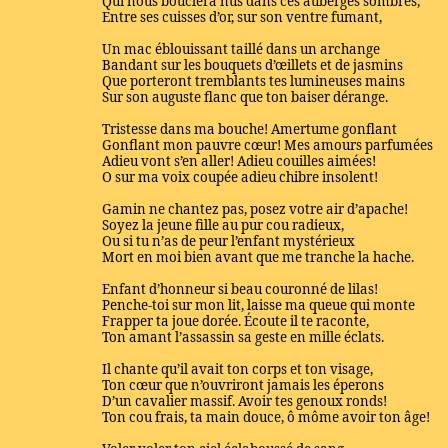
Qui nous bouclera nus dans ces auberges sombres,
Entre ses cuisses d’or, sur son ventre fumant,
Un mac éblouissant taillé dans un archange
Bandant sur les bouquets d’œillets et de jasmins
Que porteront tremblants tes lumineuses mains
Sur son auguste flanc que ton baiser dérange.
Tristesse dans ma bouche! Amertume gonflant
Gonflant mon pauvre cœur! Mes amours parfumées
Adieu vont s’en aller! Adieu couilles aimées!
O sur ma voix coupée adieu chibre insolent!
Gamin ne chantez pas, posez votre air d’apache!
Soyez la jeune fille au pur cou radieux,
Ou si tu n’as de peur l’enfant mystérieux
Mort en moi bien avant que me tranche la hache.
Enfant d’honneur si beau couronné de lilas!
Penche-toi sur mon lit, laisse ma queue qui monte
Frapper ta joue dorée. Écoute il te raconte,
Ton amant l’assassin sa geste en mille éclats.
Il chante qu’il avait ton corps et ton visage,
Ton cœur que n’ouvriront jamais les éperons
D’un cavalier massif. Avoir tes genoux ronds!
Ton cou frais, ta main douce, ô môme avoir ton âge!