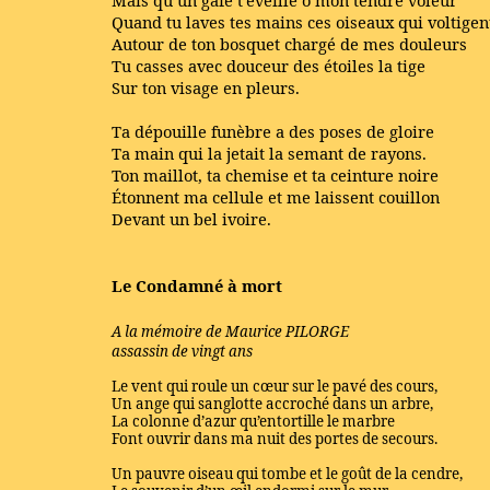
Mais qu’un gâfe t’éveille ô mon tendre voleur
Quand tu laves tes mains ces oiseaux qui voltigen
Autour de ton bosquet chargé de mes douleurs
Tu casses avec douceur des étoiles la tige
Sur ton visage en pleurs.
Ta dépouille funèbre a des poses de gloire
Ta main qui la jetait la semant de rayons.
Ton maillot, ta chemise et ta ceinture noire
Étonnent ma cellule et me laissent couillon
Devant un bel ivoire.
Le Condamné à mort
A la mémoire de Maurice PILORGE
assassin de vingt ans
Le vent qui roule un cœur sur le pavé des cours,
Un ange qui sanglotte accroché dans un arbre,
La colonne d’azur qu’entortille le marbre
Font ouvrir dans ma nuit des portes de secours.
Un pauvre oiseau qui tombe et le goût de la cendre,