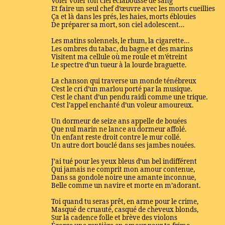
Voler voler ton ciel éclaboussé de sang
Et faire un seul chef d’œuvre avec les morts cueillies
Ça et là dans les prés, les haies, morts éblouies
De préparer sa mort, son ciel adolescent…
Les matins solennels, le rhum, la cigarette…
Les ombres du tabac, du bagne et des marins
Visitent ma cellule où me roule et m’étreint
Le spectre d’un tueur à la lourde braguette.
La chanson qui traverse un monde ténébreux
C’est le cri d’un marlou porté par la musique.
C’est le chant d’un pendu raidi comme une trique.
C’est l’appel enchanté d’un voleur amoureux.
Un dormeur de seize ans appelle de bouées
Que nul marin ne lance au dormeur affolé.
Un enfant reste droit contre le mur collé.
Un autre dort bouclé dans ses jambes nouées.
J’ai tué pour les yeux bleus d’un bel indifférent
Qui jamais ne comprit mon amour contenue,
Dans sa gondole noire une amante inconnue,
Belle comme un navire et morte en m’adorant.
Toi quand tu seras prêt, en arme pour le crime,
Masqué de cruauté, casqué de cheveux blonds,
Sur la cadence folle et brève des violons