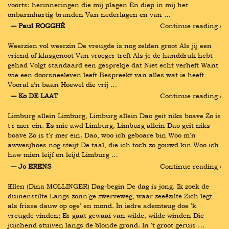
voorts: herinneringen die mij plagen En diep in mij het 
onbarmhartig branden Van nederlagen en van …
― Paul ROGGHÉ
Continue reading ›
Weerzien vol weerzin De vreugde is nog zelden groot Als jij een 
vriend of klasgenoot Van vroeger treft Als je de handdruk hebt 
gehad Volgt standaard een gesprekje dat Niet echt verheft Want 
wie een doorsneeleven leeft Bespreekt van alles wat ie heeft 
Vooral z’n baan Hoewel die vrij …
― Ko DE LAAT
Continue reading ›
Limburg allein Limburg, Limburg allein Dao geit niks boave Zo is 
t'r mer ein. Es mie awd Limburg, Limburg allein Dao geit niks 
boave Zo is t'r mer ein. Dao, woo ich geboare bin Woo m'n 
awwesjhoes nog steijt De taal, die ich toch zo gouwd kin Woo ich 
haw mien leijf en leijd Limburg …
― Jo ERENS
Continue reading ›
Ellen (Dina MOLLINGER) Dag-begin De dag is jong. Ik zoek de 
duinenstilte Langs zonn'ge zwerveweg, waar zeeëzilte Zich legt 
als frisse dauw op oge' en mond. In iedre ademteug doe 'k 
vreugde vinden; Er gaat gewaai van wilde, wilde winden Die 
juichend stuiven langs de blonde grond. In 't groot geruis …