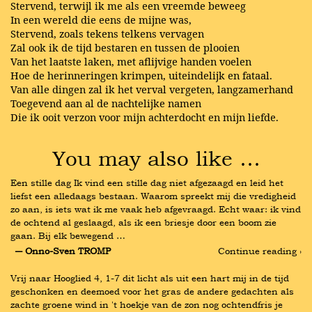
Stervend, terwijl ik me als een vreemde beweeg
In een wereld die eens de mijne was,
Stervend, zoals tekens telkens vervagen
Zal ook ik de tijd bestaren en tussen de plooien
Van het laatste laken, met aflijvige handen voelen
Hoe de herinneringen krimpen, uiteindelijk en fataal.
Van alle dingen zal ik het verval vergeten, langzamerhand
Toegevend aan al de nachtelijke namen
Die ik ooit verzon voor mijn achterdocht en mijn liefde.
You may also like …
Een stille dag Ik vind een stille dag niet afgezaagd en leid het 
liefst een alledaags bestaan. Waarom spreekt mij die vredigheid 
zo aan, is iets wat ik me vaak heb afgevraagd. Echt waar: ik vind 
de ochtend al geslaagd, als ik een briesje door een boom zie 
gaan. Bij elk bewegend …
― Onno-Sven TROMP
Continue reading ›
Vrij naar Hooglied 4, 1-7 dit licht als uit een hart mij in de tijd 
geschonken en deemoed voor het gras de andere gedachten als 
zachte groene wind in 't hoekje van de zon nog ochtendfris je 