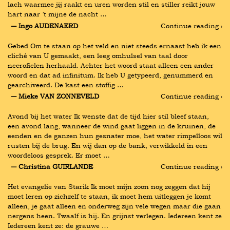
lach waarmee jij raakt en uren worden stil en stiller reikt jouw 
hart naar ’t mijne de nacht …
― Ingo AUDENAERD
Continue reading ›
Gebed Om te staan op het veld en niet steeds ernaast heb ik een 
cliché van U gemaakt, een leeg omhulsel van taal door 
necrofielen herhaald. Achter het woord staat alleen een ander 
woord en dat ad infinitum. Ik heb U getypeerd, genummerd en 
gearchiveerd. De kast een stoffig …
― Mieke VAN ZONNEVELD
Continue reading ›
Avond bij het water Ik wenste dat de tijd hier stil bleef staan, 
een avond lang, wanneer de wind gaat liggen in de kruinen, de 
eenden en de ganzen hun gesnater moe, het water rimpelloos wil 
rusten bij de brug. En wij dan op de bank, verwikkeld in een 
woordeloos gesprek. Er moet …
― Christina GUIRLANDE
Continue reading ›
Het evangelie van Starik Ik moet mijn zoon nog zeggen dat hij 
moet leren op zichzelf te staan, ik moet hem uitleggen je komt 
alleen, je gaat alleen en onderweg zijn vele wegen maar die gaan 
nergens heen. Twaalf is hij. En grijnst verlegen. Iedereen kent ze 
Iedereen kent ze: de grauwe …