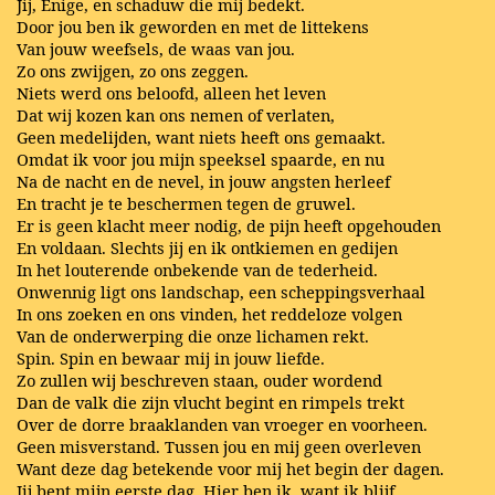
Jij, Enige, en schaduw die mij bedekt.
Door jou ben ik geworden en met de littekens
Van jouw weefsels, de waas van jou.
Zo ons zwijgen, zo ons zeggen.
Niets werd ons beloofd, alleen het leven
Dat wij kozen kan ons nemen of verlaten,
Geen medelijden, want niets heeft ons gemaakt.
Omdat ik voor jou mijn speeksel spaarde, en nu
Na de nacht en de nevel, in jouw angsten herleef
En tracht je te beschermen tegen de gruwel.
Er is geen klacht meer nodig, de pijn heeft opgehouden
En voldaan. Slechts jij en ik ontkiemen en gedijen
In het louterende onbekende van de tederheid.
Onwennig ligt ons landschap, een scheppingsverhaal
In ons zoeken en ons vinden, het reddeloze volgen
Van de onderwerping die onze lichamen rekt.
Spin. Spin en bewaar mij in jouw liefde.
Zo zullen wij beschreven staan, ouder wordend
Dan de valk die zijn vlucht begint en rimpels trekt
Over de dorre braaklanden van vroeger en voorheen.
Geen misverstand. Tussen jou en mij geen overleven
Want deze dag betekende voor mij het begin der dagen.
Jij bent mijn eerste dag. Hier ben ik, want ik blijf.