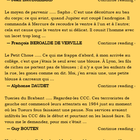
Le moyen de parvenir ….. Sapho . C'est une décoûture au bas 
du corps; ce qui avint, quand Jupiter eut coupé l'androgine. Il 
commanda à Mercure de recoudre le ventre à l'un et à l'autre; 
cela est cause que le ventre est si délicat. Il cousit l'homme avec 
un lacet trop long …
― François BEROALDE DE VERVILLE
Continue reading ›
Le Petit Chose ….. Ce qui me frappa d’abord, à mon arrivée au 
collège, c’est que j’étais le seul avec une blouse. À Lyon, les fils 
de riches ne portent pas de blouses ; il n’y a que les enfants de 
la rue, les gones comme on dit. Moi, j’en avais une, une petite 
blouse à carreaux qui …
― Alphonse DAUDET
Continue reading ›
Tueries du Brabant ….. Regardez-les CCC. Ces terrroristes de 
gauche ont commencé leurs attentats en 1984 just au moment 
où les Tueurs fous faisaient une pause. Nos services avaient 
infiltrés les CCC dès le début et pourtant on les laissé faire. Si 
vous me le demandez, pour moi c’était …
― Guy BOUTEN
Continue reading ›