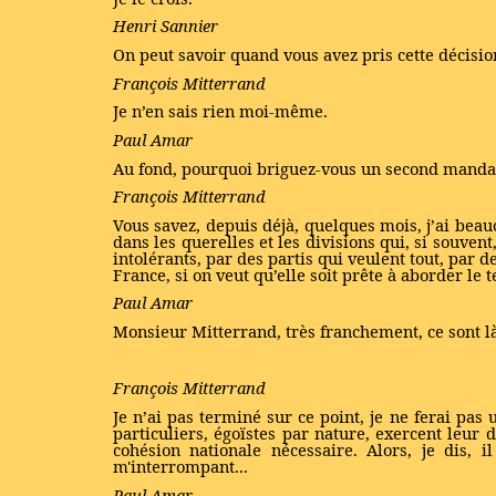
Henri Sannier
On peut savoir quand vous avez pris cette décision, 
François Mitterrand
Je n’en sais rien moi-même.
Paul Amar
Au fond, pourquoi briguez-vous un second mandat, 
François Mitterrand
Vous savez, depuis déjà, quelques mois, j’ai beau
dans les querelles et les divisions qui, si souvent
intolérants, par des partis qui veulent tout, par de
France, si on veut qu’elle soit prête à aborder le 
Paul Amar
Monsieur Mitterrand, très franchement, ce sont là
François Mitterrand
Je n’ai pas terminé sur ce point, je ne ferai pas 
particuliers, égoïstes par nature, exercent leur 
cohésion nationale nécessaire. Alors, je dis, i
m'interrompant...
Paul Amar