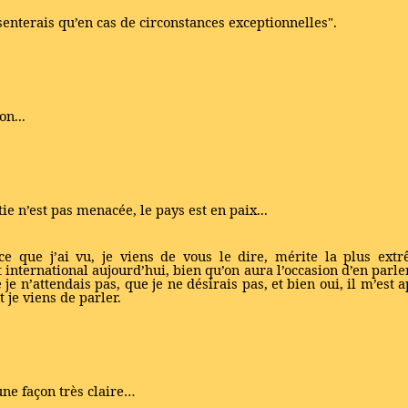
ésenterais qu’en cas de circonstances exceptionnelles".
n...
 n’est pas menacée, le pays est en paix...
ce que j’ai vu, je viens de vous le dire, mérite la plus extrê
international aujourd’hui, bien qu’on aura l’occasion d’en parler
 je n’attendais pas, que je ne désirais pas, et bien oui, il m’est 
 je viens de parler.
d'une façon très claire…