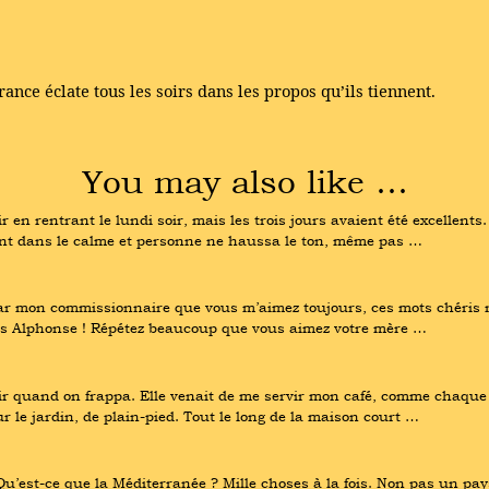
rance éclate tous les soirs dans les propos qu’ils tiennent.
You may also like …
en rentrant le lundi soir, mais les trois jours avaient été excellents.
èrent dans le calme et personne ne haussa le ton, même pas …
ar mon commissionnaire que vous m’aimez toujours, ces mots chéris n
-les Alphonse ! Répétez beaucoup que vous aimez votre mère …
ir quand on frappa. Elle venait de me servir mon café, comme chaque soi
r le jardin, de plain-pied. Tout le long de la maison court …
Qu’est-ce que la Méditerranée ? Mille choses à la fois. Non pas un p