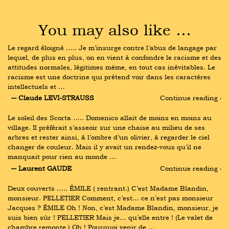
You may also like …
Le regard éloigné ….. Je m’insurge contre l’abus de langage par 
lequel, de plus en plus, on en vient à confondre le racisme et des 
attitudes normales, légitimes même, en tout cas inévitables. Le 
racisme est une doctrine qui prétend voir dans les caractères 
intellectuels et …
― Claude LEVI-STRAUSS
Continue reading ›
Le soleil des Scorta ….. Domenico allait de moins en moins au 
village. Il préférait s’asseoir sur une chaise au milieu de ses 
arbres et rester ainsi, à l’ombre d’un olivier, à regarder le ciel 
changer de couleur. Mais il y avait un rendez-vous qu’il ne 
manquait pour rien au monde …
― Laurent GAUDE
Continue reading ›
Deux couverts ….. ÉMILE ( rentrant.) C’est Madame Blandin, 
monsieur. PELLETIER Comment, c’est… ce n’est pas monsieur 
Jacques ? ÉMILE Oh ! Non, c’est Madame Blandin, monsieur, je 
suis bien sûr ! PELLETIER Mais je… qu’elle entre ! (Le valet de 
chambre remonte,) Oh ! Pourquoi venir de …