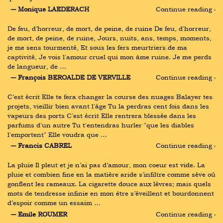
― Monique LAEDERACH
Continue reading ›
De feu, d’horreur, de mort, de peine, de ruine De feu, d'horreur, 
de mort, de peine, de ruine, Jours, nuits, ans, temps, moments, 
je me sens tourmenté, Et sous les fers meurtriers de ma 
captivité, Je vois l'amour cruel qui mon âme ruine. Je me perds 
de langueur, de …
― François BEROALDE DE VERVILLE
Continue reading ›
C’est écrit Elle te fera changer la course des nuages Balayer tes 
projets, vieillir bien avant l'âge Tu la perdras cent fois dans les 
vapeurs des ports C'est écrit Elle rentrera blessée dans les 
parfums d'un autre Tu t'entendras hurler "que les diables 
l'emportent" Elle voudra que …
― Francis CABREL
Continue reading ›
La pluie Il pleut et je n’ai pas d’amour, mon coeur est vide. La 
pluie et combien fine en la matière aride s’infiltre comme sève où 
gonflent les rameaux. La cigarette douce aux lèvres; mais quels 
mots de tendresse infinie en mon être s’éveillent et bourdonnent 
d’espoir comme un essaim …
― Emile ROUMER
Continue reading ›