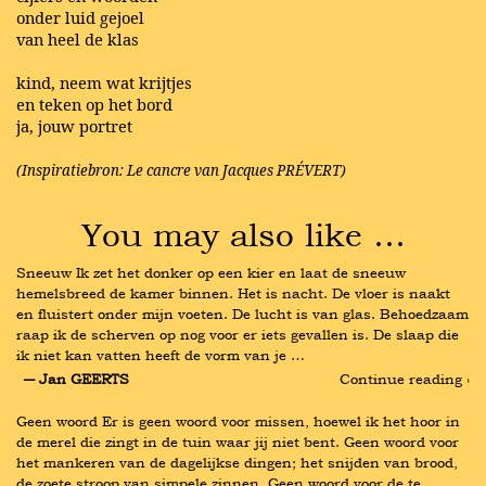
onder luid gejoel
van heel de klas
kind, neem wat krijtjes
en teken op het bord
ja, jouw portret
(Inspiratiebron: Le cancre van Jacques PRÉVERT)
You may also like …
Sneeuw Ik zet het donker op een kier en laat de sneeuw 
hemelsbreed de kamer binnen. Het is nacht. De vloer is naakt 
en fluistert onder mijn voeten. De lucht is van glas. Behoedzaam 
raap ik de scherven op nog voor er iets gevallen is. De slaap die 
ik niet kan vatten heeft de vorm van je …
― Jan GEERTS
Continue reading ›
Geen woord Er is geen woord voor missen, hoewel ik het hoor in 
de merel die zingt in de tuin waar jij niet bent. Geen woord voor 
het mankeren van de dagelijkse dingen; het snijden van brood, 
de zoete stroop van simpele zinnen. Geen woord voor de te 