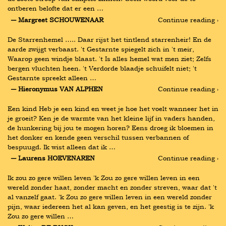
ontberen belofte dat er een …
― Margreet SCHOUWENAAR
Continue reading ›
De Starrenhemel ….. Daar rijst het tintlend starrenheir! En de 
aarde zwijgt verbaast. 't Gestarnte spiegelt zich in 't meir, 
Waarop geen windje blaast. 't Is alles hemel wat men ziet; Zelfs 
bergen vluchten heen. 't Verdorde blaadje schuifelt niet; 't 
Gestarnte spreekt alleen …
― Hieronymus VAN ALPHEN
Continue reading ›
Een kind Heb je een kind en weet je hoe het voelt wanneer het in 
je groeit? Ken je de warmte van het kleine lijf in vaders handen, 
de hunkering bij jou te mogen horen? Eens droeg ik bloemen in 
het donker en kende geen verschil tussen verbannen of 
bespuugd. Ik wist alleen dat ik …
― Laurens HOEVENAREN
Continue reading ›
Ik zou zo gere willen leven 'k Zou zo gere willen leven in een 
wereld zonder haat, zonder macht en zonder streven, waar dat 't 
al vanzelf gaat. 'k Zou zo gere willen leven in een wereld zonder 
pijn, waar iedereen het al kan geven, en het geestig is te zijn. 'k 
Zou zo gere willen …