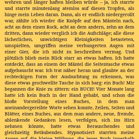
wehren und länger haften bleiben würde – ja, ich starrte
und starrte minutenlang atemlos auf diesen Tropfen, als
hinge mein Leben daran. Dann, als er endlich niedergerollt
war, zählte ich wieder die Knöpfe auf den Mänteln nach,
acht an dem einen Rock, acht an dem andern, zehn an dem
dritten, dann wieder verglich ich die Aufschläge; alle diese
lächerlichen, unwichtigen Kleinigkeiten betasteten,
umspielten, umgriffen meine verhungerten Augen mit
einer Gier, die ich nicht zu beschreiben vermag. Und
plötzlich blieb mein Blick starr an etwas haften. Ich hatte
entdeckt, dass an einem der Mäntel die Seitentasche etwas
aufgebauscht war. Ich trat näher heran und glaubte an der
rechteckigen Form der Ausbuchtung zu erkennen, was
diese etwas geschwellte Tasche in sich barg: ein Buch! Mir
begannen die Knie zu zittern: ein BUCH! Vier Monate lang
hatte ich kein Buch in der Hand gehabt, und schon die
bloße Vorstellung eines Buches, in dem man
aneinandergereihte Worte sehen konnte, Zeilen, Seiten und
Blätter, eines Buches, aus dem man andere, neue, fremde,
ablenkende Gedanken lesen, verfolgen, sich ins Hirn
nehmen könnte, hatte etwas Berauschendes und
gleichzeitig Betäubendes. Hypnotisiert starrten meine
Augen auf die kleine Wölbung, die jenes Buch innerhalb