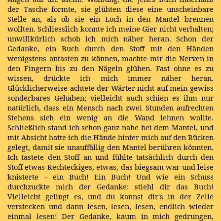
der Tasche formte, sie glühten diese eine unscheinbare
Stelle an, als ob sie ein Loch in den Mantel brennen
wollten. Schliesslich konnte ich meine Gier nicht verhalten;
unwillkürlich schob ich mich näher heran. Schon der
Gedanke, ein Buch durch den Stoff mit den Händen
wenigstens antasten zu können, machte mir die Nerven in
den Fingern bis zu den Nägeln glühen. Fast ohne es zu
wissen, drückte ich mich immer näher heran.
Glücklicherweise achtete der Wärter nicht auf mein gewiss
sonderbares Gehaben; vielleicht auch schien es ihm nur
natürlich, dass ein Mensch nach zwei Stunden aufrechten
Stehens sich ein wenig an die Wand lehnen wollte.
Schließlich stand ich schon ganz nahe bei dem Mantel, und
mit Absicht hatte ich die Hände hinter mich auf den Rücken
gelegt, damit sie unauffällig den Mantel berühren könnten.
Ich tastete den Stoff an und fühlte tatsächlich durch den
Stoff etwas Rechteckiges, etwas, das biegsam war und leise
knisterte – ein Buch! Ein Buch! Und wie ein Schuss
durchzuckte mich der Gedanke: stiehl dir das Buch!
Vielleicht gelingt es, und du kannst dir's in der Zelle
verstecken und dann lesen, lesen, lesen, endlich wieder
einmal lesen! Der Gedanke, kaum in mich gedrungen,