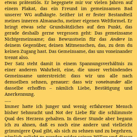
etwas prätentiös. Er begegnete mir vor vielen Jahren auf
einem Plakat, das ein Freund im gemeinsamen Bad
unserer WG aufhängte. Seither ist er fester Bestandteil
meines inneren Almanachs, meiner eigenen Weltformel. Er
bringt etwas sehr Grundsätzliches auf den Punkt, das
gerade deshalb gerne vergessen geht: Das gemeinsame
Nichtgemeinsame; das Bewusstsein für das
Andere
in
deinem Gegenüber, deinen Mitmenschen, das, zu dem du
keinen Zugang hast. Das Gemeinsame, das uns voneinander
trennt also.
Der Satz steht damit in einem Spannungsverhältnis zu
einer anderen Wahrheit, eine, die unser verbindendes
Gemeinsame unterstreicht: dass wir uns alle nach
demselben sehnen, genauer: dass wir
voneinander
alle
dasselbe erhoffen – nämlich Liebe, Bestätigung und
Anerkennung.
…..
Immer hatte ich junger und wenig erfahrener Mensch
bisher Sehnsucht und Not der Liebe für die schlimmste
Qual des Herzens gehalten. In dieser Stunde aber begann
ich zu ahnen, daß es noch eine andere und vielleicht
grimmigere Qual gibt, als sich zu sehnen und zu begehren,
nämlich geliebt zu werden wider seinen Willen und dieser