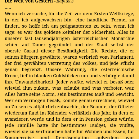
Die Welt von Gestern
- Kapitel 3
…..
Wenn ich versuche, für die Zeit vor dem Ersten Weltkriege,
in der ich aufgewachsen bin, eine handliche Formel zu
finden, so hoffe ich am prägnantesten zu sein, wenn ich
sage: es war das goldene Zeitalter der Sicherheit. Alles in
unserer fast tausendjährigen österreichischen Monarchie
schien auf Dauer gegründet und der Staat selbst der
oberste Garant dieser Beständigkeit. Die Rechte, die er
seinen Bürgern gewährte, waren verbrieft vom Parlament,
der frei gewählten Vertretung des Volkes, und jede Pflicht
genau begrenzt. Unsere Währung, die österreichische
Krone, lief in blanken Goldstücken um und verbürgte damit
ihre Unwandelbarkeit. Jeder wußte, wieviel er besaß oder
wieviel ihm zukam, was erlaubt und was verboten war.
Alles hatte seine Norm, sein bestimmtes Maß und Gewicht.
Wer ein Vermögen besaß, konnte genau errechnen, wieviel
an Zinsen es alljährlich zubrachte, der Beamte, der Offizier
wiederum fand im Kalender verläßlich das Jahr, in dem er
avancieren werde und in dem er in Pension gehen würde.
Jede Familie hatte ihr
bestimmtes Budget, sie wußte,
wieviel sie zu verbrauchen hatte für Wohnen und Essen, für
Sommerreise und Repräsentation, außerdem war