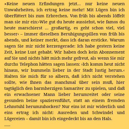
»Keine neuen Erfindungen jetzt… nur keine neuen
Unwahrheiten, ich ertrag keine mehr! Mit Lügen bin ich
überfüttert bis zum Erbrechen. Von früh bis abends löffelt
man sie mir ein:›Wie gut du heute aussiehst, wie famos du
heute marschierst … großartig, es geht schon viel, viel
besser‹ – immer dieselben Beruhigungspillen von früh bis
abends, und keiner merkt, dass ich daran ersticke. Warum
sagen Sie mir nicht kerzengerade: Ich habe gestern keine
Zeit, keine Lust gehabt. Wir haben doch kein Abonnement
auf Sie und nichts hätt mich mehr gefreut, als wenn Sie mir
durchs Telephon hätten sagen lassen: ›Ich komm heut nicht
hinaus, wir bummeln lieber in der Stadt lustig herum.‹
Halten Sie mich für so albern, daß ich’s nicht verstehen
sollte, wie Ihnen das manchmal über sein muß, hier
tagtäglich den barmherzigen Samariter zu spielen, und daß
ein erwachsener Mann lieber herumreitet oder seine
gesunden beine spazierenführt, statt an einem fremden
Lehnstuhl herumzuhocken? Nur eins ist mir widerlich und
eins ertrag ich nicht: Ausreden und Schwindel und
Lügereien – damit bin ich eingedeckt bis an den Hals.
…..