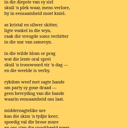
in die diepste van sy siel
skuil 'n plek waar, mens-verlore,
hy in eensaamheid moet kniel.
as kristal en silwer skitter,
ligte vonkel in die wyn,
raak die vreugde soms verbitter
in die uur van samesyn.
in die wilde blom se prag
wat die lente oral sprei
skuil 'n trooswoord vir 'n dag —
en die weelde is verby.
rykdom weef met sagte hande
om party sy goue draad —
geen bevryding van die bande
waarin eensaamheid ons laat.
middernagtelike ure
kan die skim 'n tydjie keer;
spoedig val die brose mure
en ons sien die spookbeeld weer.