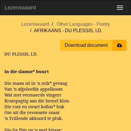
Lezenswaard
Lezenswaard
Other Languages - Poetry
AFRIKAANS - DU PLESSIS, I.D.
Download document
DU PLESSIS, I.D.
In die slamse* buurt
Die maan sit in ’n mik* gevang
Van 'n afgeleefde appelboom
Wat met vermaerde vingers
Krampagtig aan die hemel klou.
Die rooi en swart kofias* buk
Om uit die resonante snaar
'n Trillende akkoord te pluk.
Die lig flits op 'n geel kitaar;