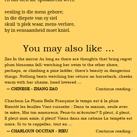
eenling is die mens gebore;
in die diepste van sy siel
skuil 'n plek waar, mens-verlore,
hy in eensaamheid moet kniel.
You may also like …
Zao In the mirror As long as there are thoughts that bring regret 
plum blossoms fall: watching her swim to the other shore, 
perhaps, or climbing a pine ladder, there’s beauty in dangerous 
things. Nothing beats watching her return on horseback, cheeks 
warm with her shame, head lowered …
― CHINESE - ZHANG ZAO
Continue reading ›
Charloun La Plueio Belle Françoise le temps est à la pluie 
Bientôt les feuilles Vont ruisseler ; Dans ta maison, seule avec 
ta mère, Moi ton amoureux, Peux-tu m'écouter? Il pleut, il pleut, 
Il pleut mon amie, il pleut! Viens dans ma cabane La tempête est 
noire. Si tu te rappelles, tout en …
― CHARLOUN OCCITAN - RIEU
Continue reading ›