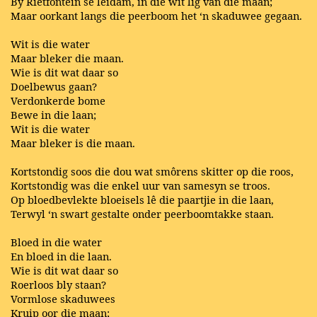
By Rietfontein se leidam, in die wit lig van die maan;
Maar oorkant langs die peerboom het ‘n skaduwee gegaan.
Wit is die water
Maar bleker die maan.
Wie is dit wat daar so
Doelbewus gaan?
Verdonkerde bome
Bewe in die laan;
Wit is die water
Maar bleker is die maan.
Kortstondig soos die dou wat smôrens skitter op die roos,
Kortstondig was die enkel uur van samesyn se troos.
Op bloedbevlekte bloeisels lê die paartjie in die laan,
Terwyl ‘n swart gestalte onder peerboomtakke staan.
Bloed in die water
En bloed in die laan.
Wie is dit wat daar so
Roerloos bly staan?
Vormlose skaduwees
Kruip oor die maan;