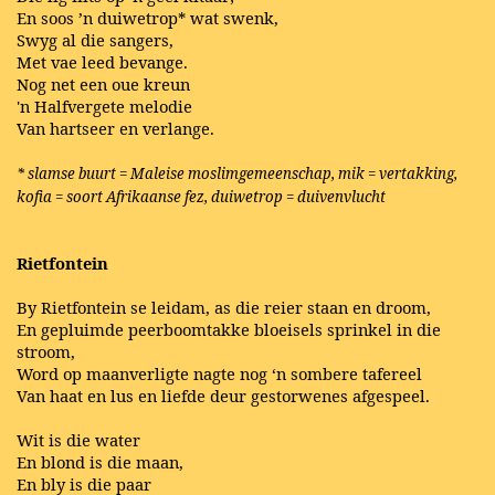
En soos ’n duiwetrop* wat swenk,
Swyg al die sangers,
Met vae leed bevange.
Nog net een oue kreun
'n Halfvergete melodie
Van hartseer en verlange.
* slamse buurt = Maleise moslimgemeenschap, mik = vertakking,
kofia = soort Afrikaanse fez, duiwetrop = duivenvlucht
Rietfontein
By Rietfontein se leidam, as die reier staan en droom,
En gepluimde peerboomtakke bloeisels sprinkel in die
stroom,
Word op maanverligte nagte nog ‘n sombere tafereel
Van haat en lus en liefde deur gestorwenes afgespeel.
Wit is die water
En blond is die maan,
En bly is die paar