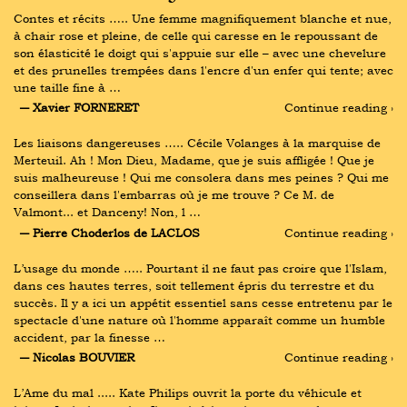
Contes et récits ….. Une femme magnifiquement blanche et nue, 
à chair rose et pleine, de celle qui caresse en le repoussant de 
son élasticité le doigt qui s'appuie sur elle – avec une chevelure 
et des prunelles trempées dans l'encre d'un enfer qui tente; avec 
une taille fine à …
― Xavier FORNERET
Continue reading ›
Les liaisons dangereuses ….. Cécile Volanges à la marquise de 
Merteuil. Ah ! Mon Dieu, Madame, que je suis affligée ! Que je 
suis malheureuse ! Qui me consolera dans mes peines ? Qui me 
conseillera dans l'embarras où je me trouve ? Ce M. de 
Valmont... et Danceny! Non, l …
― Pierre Choderlos de LACLOS
Continue reading ›
L’usage du monde ….. Pourtant il ne faut pas croire que l'Islam, 
dans ces hautes terres, soit tellement épris du terrestre et du 
succès. Il y a ici un appétit essentiel sans cesse entretenu par le 
spectacle d'une nature où l'homme apparaît comme un humble 
accident, par la finesse …
― Nicolas BOUVIER
Continue reading ›
L’Ame du mal ..... Kate Philips ouvrit la porte du véhicule et 