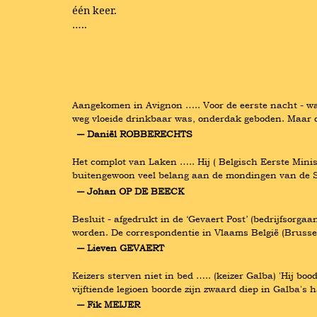
één keer.
…..
Aangekomen in Avignon ….. Voor de eerste nacht - was
weg vloeide drinkbaar was, onderdak geboden. Maar 
― Daniël ROBBERECHTS
Het complot van Laken ….. Hij ( Belgisch Eerste Mini
buitengewoon veel belang aan de mondingen van de S
― Johan OP DE BEECK
Besluit - afgedrukt in de ‘Gevaert Post’ (bedrijfsorga
worden. De correspondentie in Vlaams België (Brusse
― Lieven GEVAERT
Keizers sterven niet in bed ….. (keizer Galba) 'Hij bood
vijftiende legioen boorde zijn zwaard diep in Galba'
― Fik MEIJER