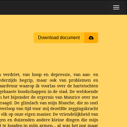
Download document
 verdriet, van hoop en depressie, van aan- en
ederzijds begrip, maar ook van problemen en
aardvuur waarop ik voorlas over de hartstochten
 gehaaste boodschappen in de stad. De weldoende
in het bijzonder de ergernis van Maurice over me
vraagd. De glimlach van mijn Blanche, die zo snel
verloop van tijd voor mij dezelfde zeggingskracht
elk op onze eigen manier. De vriendelijkheid van
ngen en duizenden andere kleine dingen die mijn
ast te houden in mijn armen… al was het nog maar