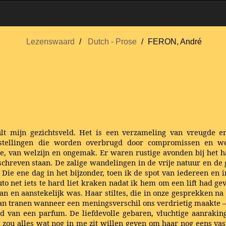
Lezenswaard
Dutch - Prose
FERON, André
 mijn gezichtsveld. Het is een verzameling van vreugde en
stellingen die worden overbrugd door compromissen en w
, van welzijn en ongemak. Er waren rustige avonden bij het h
chreven staan. De zalige wandelingen in de vrije natuur en de
Die ene dag in het bijzonder, toen ik de spot van iedereen en 
to net iets te hard liet kraken nadat ik hem om een lift had ge
an en aanstekelijk was. Haar stiltes, die in onze gesprekken na 
van tranen wanneer een meningsverschil ons verdrietig maakte – 
eid van een parfum. De liefdevolle gebaren, vluchtige aanraki
k zou alles wat nog in me zit willen geven om haar nog eens v