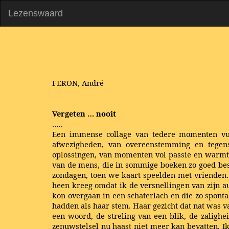
Lezenswaard
FERON, André
Vergeten … nooit
…..
Een immense collage van tedere momenten vult
afwezigheden, van overeenstemming en tegen
oplossingen, van momenten vol passie en warmte
van de mens, die in sommige boeken zo goed bes
zondagen, toen we kaart speelden met vrienden. 
heen kreeg omdat ik de versnellingen van zijn au
kon overgaan in een schaterlach en die zo sponta
hadden als haar stem. Haar gezicht dat nat was 
een woord, de streling van een blik, de zaligh
zenuwstelsel nu haast niet meer kan bevatten. I