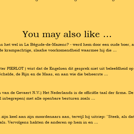
You may also like …
 het wel in La Bégude-de-Mazenc? - werd hem door een oude boer, aan w
de krampachtige, slaafse voorkomendheid waarmee hij die …
ster PIERLOT ) wist dat de Engelsen dit gesprek niet uit beleefdheid 
chelde, de Rijn en de Maas, en aan wie die beheerste …
an van de Gevaert N.V.) Het Nederlands is de officiële taal der firma.
l inbegrepen) met alle openbare besturen zoals …
 zijn keel aan zijn moordenaars aan, terwijl hij uitriep: ''Steek, als da
s hals. Vervolgens hakten de anderen op hem in en …